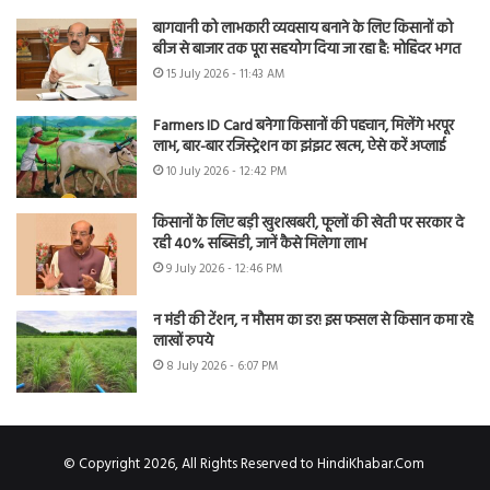
बागवानी को लाभकारी व्यवसाय बनाने के लिए किसानों को
बीज से बाजार तक पूरा सहयोग दिया जा रहा है: मोहिंदर भगत
15 July 2026 - 11:43 AM
Farmers ID Card बनेगा किसानों की पहचान, मिलेंगे भरपूर
लाभ, बार-बार रजिस्ट्रेशन का झंझट खत्म, ऐसे करें अप्लाई
10 July 2026 - 12:42 PM
किसानों के लिए बड़ी खुशखबरी, फूलों की खेती पर सरकार दे
रही 40% सब्सिडी, जानें कैसे मिलेगा लाभ
9 July 2026 - 12:46 PM
न मंडी की टेंशन, न मौसम का डर! इस फसल से किसान कमा रहे
लाखों रुपये
8 July 2026 - 6:07 PM
© Copyright 2026, All Rights Reserved to HindiKhabar.Com