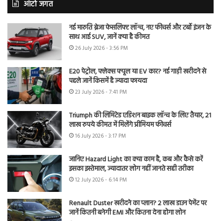
ऑटो जगत
नई मारुति ब्रेजा फेसलिफ्ट लॉन्च, नए फीचर्स और टर्बो इंजन के
साथ आई SUV, जानें क्या है कीमत
26 July 2026 - 3:56 PM
E20 पेट्रोल, फ्लेक्स फ्यूल या EV कार? नई गाड़ी खरीदने से
पहले जानें किसमें है ज्यादा फायदा
23 July 2026 - 7:41 PM
Triumph की लिमिटेड एडिशन बाइक लॉन्च के लिए तैयार, 21
लाख रुपये कीमत में मिलेंगे प्रीमियम फीचर्स
16 July 2026 - 3:17 PM
जानिए Hazard Light का क्या काम है, कब और कैसे करें
इसका इस्तेमाल, ज्यादातर लोग नहीं जानते सही तरीका
12 July 2026 - 6:14 PM
Renault Duster खरीदने का प्लान? 2 लाख डाउन पेमेंट पर
जानें कितनी बनेगी EMI और कितना देना होगा लोन