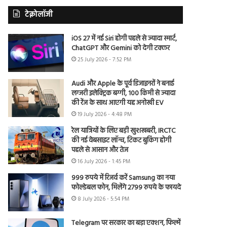
टेक्नोलॉजी
iOS 27 में नई Siri होगी पहले से ज्यादा स्मार्ट,
ChatGPT और Gemini को देगी टक्कर
25 July 2026 - 7:52 PM
Audi और Apple के पूर्व डिजाइनरों ने बनाई
लग्जरी इलेक्ट्रिक बग्गी, 100 किमी से ज्यादा
की रेंज के साथ आएगी यह अनोखी EV
19 July 2026 - 4:48 PM
रेल यात्रियों के लिए बड़ी खुशखबरी, IRCTC
की नई वेबसाइट लॉन्च, टिकट बुकिंग होगी
पहले से आसान और तेज
16 July 2026 - 1:45 PM
999 रुपये में रिजर्व करें Samsung का नया
फोल्डेबल फोन, मिलेंगे 2799 रुपये के फायदे
8 July 2026 - 5:54 PM
Telegram पर सरकार का बड़ा एक्शन, फिल्में