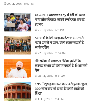
29 July 2026 - 8:00 PM
UGC NET Answer Key में देरी की वजह
पेपर लीक विवाद? लाखों उम्मीदवार कर रहे
इंतजार
26 July 2026 - 6:11 PM
SC छात्रों के लिए बड़ा अपडेट! 15 अगस्त से
पहले कर लें ये काम, वरना अटक सकती है
स्कॉलरशिप
22 July 2026 - 11:54 AM
नीट परीक्षा में सफलता “शिक्षा क्रांति” के
व्यापक प्रभाव को उजागर करती है: शिक्षा मंत्री
बैंस
20 July 2026 - 11:43 AM
1715 में शुरू हुआ भारत का सबसे पुराना स्कूल,
300 साल बाद भी दे रहा है हजारों छात्रों को
शिक्षा
19 July 2026 - 7:14 PM