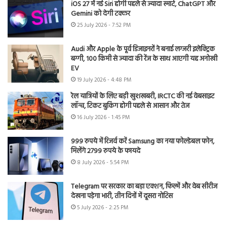
iOS 27 में नई Siri होगी पहले से ज्यादा स्मार्ट, ChatGPT और
Gemini को देगी टक्कर
25 July 2026 - 7:52 PM
Audi और Apple के पूर्व डिजाइनरों ने बनाई लग्जरी इलेक्ट्रिक
बग्गी, 100 किमी से ज्यादा की रेंज के साथ आएगी यह अनोखी
EV
19 July 2026 - 4:48 PM
रेल यात्रियों के लिए बड़ी खुशखबरी, IRCTC की नई वेबसाइट
लॉन्च, टिकट बुकिंग होगी पहले से आसान और तेज
16 July 2026 - 1:45 PM
999 रुपये में रिजर्व करें Samsung का नया फोल्डेबल फोन,
मिलेंगे 2799 रुपये के फायदे
8 July 2026 - 5:54 PM
Telegram पर सरकार का बड़ा एक्शन, फिल्में और वेब सीरीज
देखना पड़ेगा भारी, तीन दिनों में दूसरा नोटिस
5 July 2026 - 2:25 PM