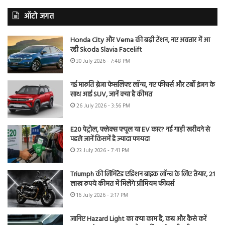
ऑटो जगत
Honda City और Verna की बढ़ी टेंशन, नए अवतार में आ
रही Skoda Slavia Facelift
30 July 2026 - 7:48 PM
नई मारुति ब्रेजा फेसलिफ्ट लॉन्च, नए फीचर्स और टर्बो इंजन के
साथ आई SUV, जानें क्या है कीमत
26 July 2026 - 3:56 PM
E20 पेट्रोल, फ्लेक्स फ्यूल या EV कार? नई गाड़ी खरीदने से
पहले जानें किसमें है ज्यादा फायदा
23 July 2026 - 7:41 PM
Triumph की लिमिटेड एडिशन बाइक लॉन्च के लिए तैयार, 21
लाख रुपये कीमत में मिलेंगे प्रीमियम फीचर्स
16 July 2026 - 3:17 PM
जानिए Hazard Light का क्या काम है, कब और कैसे करें