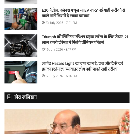
E20 पेट्रोल, फ्लेक्स फ्यूल या EV कार? नई गाड़ी खरीदने से
पहले जानें किसमें है ज्यादा फायदा
23 July 2026 - 7:41 PM
Triumph की लिमिटेड एडिशन बाइक लॉन्च के लिए तैयार, 21
लाख रुपये कीमत में मिलेंगे प्रीमियम फीचर्स
16 July 2026 - 3:17 PM
जानिए Hazard Light का क्या काम है, कब और कैसे करें
इसका इस्तेमाल, ज्यादातर लोग नहीं जानते सही तरीका
12 July 2026 - 6:14 PM
खेत खलिहान