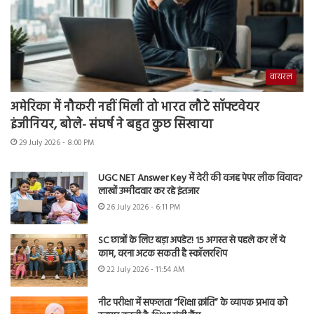
वायरल
अमेरिका में नौकरी नहीं मिली तो भारत लौटे सॉफ्टवेयर
इंजीनियर, बोले- संघर्ष ने बहुत कुछ सिखाया
29 July 2026 - 8:00 PM
UGC NET Answer Key में देरी की वजह पेपर लीक विवाद?
लाखों उम्मीदवार कर रहे इंतजार
26 July 2026 - 6:11 PM
SC छात्रों के लिए बड़ा अपडेट! 15 अगस्त से पहले कर लें ये
काम, वरना अटक सकती है स्कॉलरशिप
22 July 2026 - 11:54 AM
नीट परीक्षा में सफलता “शिक्षा क्रांति” के व्यापक प्रभाव को