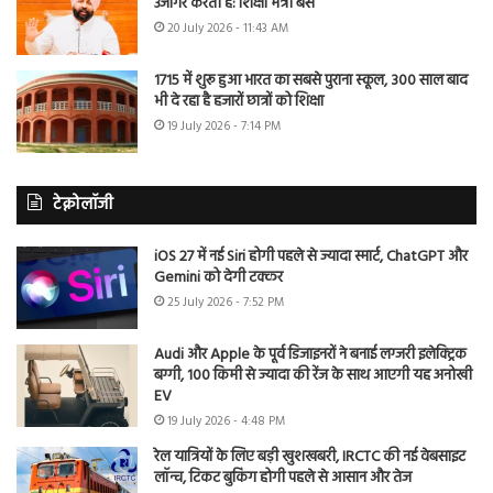
उजागर करती है: शिक्षा मंत्री बैंस
20 July 2026 - 11:43 AM
1715 में शुरू हुआ भारत का सबसे पुराना स्कूल, 300 साल बाद
भी दे रहा है हजारों छात्रों को शिक्षा
19 July 2026 - 7:14 PM
टेक्नोलॉजी
iOS 27 में नई Siri होगी पहले से ज्यादा स्मार्ट, ChatGPT और
Gemini को देगी टक्कर
25 July 2026 - 7:52 PM
Audi और Apple के पूर्व डिजाइनरों ने बनाई लग्जरी इलेक्ट्रिक
बग्गी, 100 किमी से ज्यादा की रेंज के साथ आएगी यह अनोखी
EV
19 July 2026 - 4:48 PM
रेल यात्रियों के लिए बड़ी खुशखबरी, IRCTC की नई वेबसाइट
लॉन्च, टिकट बुकिंग होगी पहले से आसान और तेज