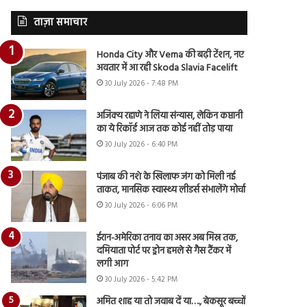
ताज़ा समाचार
Honda City और Verna की बढ़ी टेंशन, नए
अवतार में आ रही Skoda Slavia Facelift
30 July 2026 - 7:48 PM
अजिंक्य रहाणे ने लिया संन्यास, लेकिन कप्तानी
का ये रिकॉर्ड आज तक कोई नहीं तोड़ पाया
30 July 2026 - 6:40 PM
पंजाब की नशे के खिलाफ जंग को मिली नई
ताकत, मानसिक स्वास्थ्य लीडर्स संभालेंगे मोर्चा
30 July 2026 - 6:06 PM
ईरान-अमेरिका तनाव का असर अब मिस्र तक,
दमियाता पोर्ट पर ड्रोन हमले से गैस टैंकर में
लगी आग
30 July 2026 - 5:42 PM
अमित शाह या तो जवाब दें या…., बेकसूर बच्चों