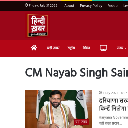
Friday, July 31 2026
About
Privacy Policy
Video
Li
Home
Live
बड़ी ख़बर
राष्ट्रीय
विदेश
राज्य
TV
CM Nayab Singh Sai
1 July 2025 - 6:3
हरियाणा सरका
किन्हें मिलेग
Haryana Government S
बड़ी ख़बर
बड़ी राहत प्रदान…