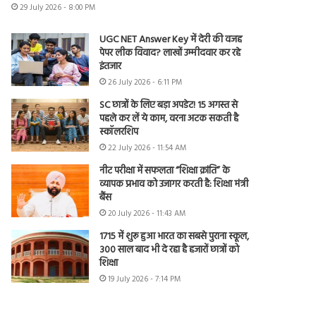
29 July 2026 - 8:00 PM
UGC NET Answer Key में देरी की वजह
पेपर लीक विवाद? लाखों उम्मीदवार कर रहे
इंतजार
26 July 2026 - 6:11 PM
SC छात्रों के लिए बड़ा अपडेट! 15 अगस्त से
पहले कर लें ये काम, वरना अटक सकती है
स्कॉलरशिप
22 July 2026 - 11:54 AM
नीट परीक्षा में सफलता “शिक्षा क्रांति” के
व्यापक प्रभाव को उजागर करती है: शिक्षा मंत्री
बैंस
20 July 2026 - 11:43 AM
1715 में शुरू हुआ भारत का सबसे पुराना स्कूल,
300 साल बाद भी दे रहा है हजारों छात्रों को
शिक्षा
19 July 2026 - 7:14 PM