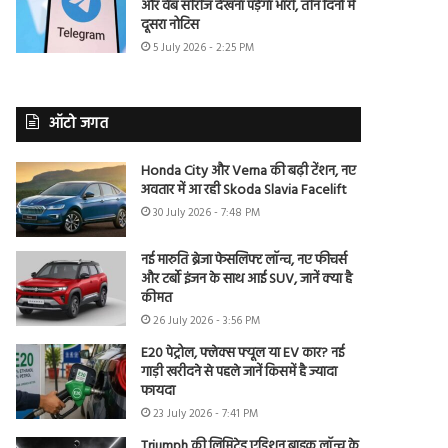
और वेब सीरीज देखना पड़ेगा भारी, तीन दिनों में
दूसरा नोटिस
5 July 2026 - 2:25 PM
ऑटो जगत
Honda City और Verna की बढ़ी टेंशन, नए
अवतार में आ रही Skoda Slavia Facelift
30 July 2026 - 7:48 PM
नई मारुति ब्रेजा फेसलिफ्ट लॉन्च, नए फीचर्स
और टर्बो इंजन के साथ आई SUV, जानें क्या है
कीमत
26 July 2026 - 3:56 PM
E20 पेट्रोल, फ्लेक्स फ्यूल या EV कार? नई
गाड़ी खरीदने से पहले जानें किसमें है ज्यादा
फायदा
23 July 2026 - 7:41 PM
Triumph की लिमिटेड एडिशन बाइक लॉन्च के