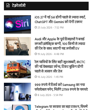
टेक्नोलॉजी
iOS 27 में नई Siri होगी पहले से ज्यादा स्मार्ट,
ChatGPT और Gemini को देगी टक्कर
25 July 2026 - 7:52 PM
Audi और Apple के पूर्व डिजाइनरों ने बनाई
लग्जरी इलेक्ट्रिक बग्गी, 100 किमी से ज्यादा
की रेंज के साथ आएगी यह अनोखी EV
19 July 2026 - 4:48 PM
रेल यात्रियों के लिए बड़ी खुशखबरी, IRCTC
की नई वेबसाइट लॉन्च, टिकट बुकिंग होगी
पहले से आसान और तेज
16 July 2026 - 1:45 PM
999 रुपये में रिजर्व करें Samsung का नया
फोल्डेबल फोन, मिलेंगे 2799 रुपये के फायदे
8 July 2026 - 5:54 PM
Telegram पर सरकार का बड़ा एक्शन, फिल्में