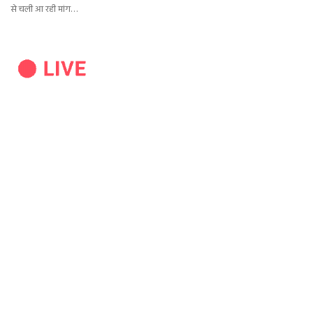
से चली आ रही मांग…