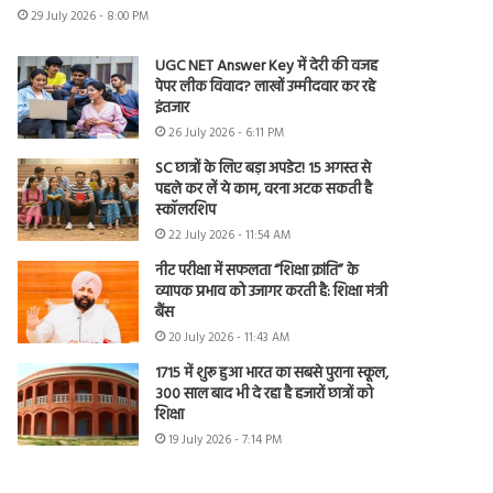
29 July 2026 - 8:00 PM
UGC NET Answer Key में देरी की वजह
पेपर लीक विवाद? लाखों उम्मीदवार कर रहे
इंतजार
26 July 2026 - 6:11 PM
SC छात्रों के लिए बड़ा अपडेट! 15 अगस्त से
पहले कर लें ये काम, वरना अटक सकती है
स्कॉलरशिप
22 July 2026 - 11:54 AM
नीट परीक्षा में सफलता “शिक्षा क्रांति” के
व्यापक प्रभाव को उजागर करती है: शिक्षा मंत्री
बैंस
20 July 2026 - 11:43 AM
1715 में शुरू हुआ भारत का सबसे पुराना स्कूल,
300 साल बाद भी दे रहा है हजारों छात्रों को
शिक्षा
19 July 2026 - 7:14 PM