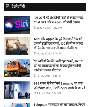
टेक्नोलॉजी
iOS 27 में नई Siri होगी पहले से ज्यादा स्मार्ट,
ChatGPT और Gemini को देगी टक्कर
25 July 2026 - 7:52 PM
Audi और Apple के पूर्व डिजाइनरों ने बनाई
लग्जरी इलेक्ट्रिक बग्गी, 100 किमी से ज्यादा
की रेंज के साथ आएगी यह अनोखी EV
19 July 2026 - 4:48 PM
रेल यात्रियों के लिए बड़ी खुशखबरी, IRCTC
की नई वेबसाइट लॉन्च, टिकट बुकिंग होगी
पहले से आसान और तेज
16 July 2026 - 1:45 PM
999 रुपये में रिजर्व करें Samsung का नया
फोल्डेबल फोन, मिलेंगे 2799 रुपये के फायदे
8 July 2026 - 5:54 PM
Telegram पर सरकार का बड़ा एक्शन, फिल्में