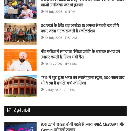
लाखों उम्मीदवार कर रहे इंतजार
26 July 2026 - 6:11 PM
SC छात्रों के लिए बड़ा अपडेट! 15 अगस्त से पहले कर लें ये
काम, वरना अटक सकती है स्कॉलरशिप
22 July 2026 - 11:54 AM
नीट परीक्षा में सफलता “शिक्षा क्रांति” के व्यापक प्रभाव को
उजागर करती है: शिक्षा मंत्री बैंस
20 July 2026 - 11:43 AM
1715 में शुरू हुआ भारत का सबसे पुराना स्कूल, 300 साल बाद
भी दे रहा है हजारों छात्रों को शिक्षा
19 July 2026 - 7:14 PM
टेक्नोलॉजी
iOS 27 में नई Siri होगी पहले से ज्यादा स्मार्ट, ChatGPT और
Gemini को देगी टक्कर