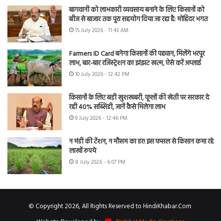
बागवानी को लाभकारी व्यवसाय बनाने के लिए किसानों को
बीज से बाजार तक पूरा सहयोग दिया जा रहा है: मोहिंदर भगत
15 July 2026 - 11:43 AM
Farmers ID Card बनेगा किसानों की पहचान, मिलेंगे भरपूर
लाभ, बार-बार रजिस्ट्रेशन का झंझट खत्म, ऐसे करें अप्लाई
10 July 2026 - 12:42 PM
किसानों के लिए बड़ी खुशखबरी, फूलों की खेती पर सरकार दे
रही 40% सब्सिडी, जानें कैसे मिलेगा लाभ
9 July 2026 - 12:46 PM
न मंडी की टेंशन, न मौसम का डर! इस फसल से किसान कमा रहे
लाखों रुपये
8 July 2026 - 6:07 PM
© Copyright 2026, All Rights Reserved to HindiKhabar.Com