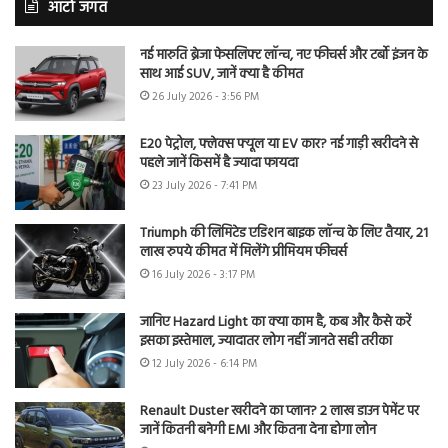
ऑटो जगत
नई मारुति ब्रेजा फेसलिफ्ट लॉन्च, नए फीचर्स और टर्बो इंजन के
साथ आई SUV, जानें क्या है कीमत
26 July 2026 - 3:56 PM
E20 पेट्रोल, फ्लेक्स फ्यूल या EV कार? नई गाड़ी खरीदने से
पहले जानें किसमें है ज्यादा फायदा
23 July 2026 - 7:41 PM
Triumph की लिमिटेड एडिशन बाइक लॉन्च के लिए तैयार, 21
लाख रुपये कीमत में मिलेंगे प्रीमियम फीचर्स
16 July 2026 - 3:17 PM
जानिए Hazard Light का क्या काम है, कब और कैसे करें
इसका इस्तेमाल, ज्यादातर लोग नहीं जानते सही तरीका
12 July 2026 - 6:14 PM
Renault Duster खरीदने का प्लान? 2 लाख डाउन पेमेंट पर
जानें कितनी बनेगी EMI और कितना देना होगा लोन