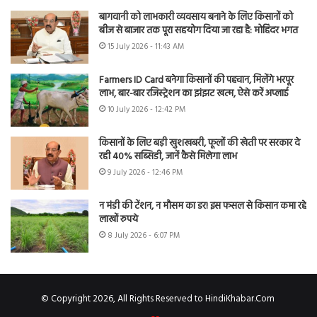
बागवानी को लाभकारी व्यवसाय बनाने के लिए किसानों को
बीज से बाजार तक पूरा सहयोग दिया जा रहा है: मोहिंदर भगत
15 July 2026 - 11:43 AM
Farmers ID Card बनेगा किसानों की पहचान, मिलेंगे भरपूर
लाभ, बार-बार रजिस्ट्रेशन का झंझट खत्म, ऐसे करें अप्लाई
10 July 2026 - 12:42 PM
किसानों के लिए बड़ी खुशखबरी, फूलों की खेती पर सरकार दे
रही 40% सब्सिडी, जानें कैसे मिलेगा लाभ
9 July 2026 - 12:46 PM
न मंडी की टेंशन, न मौसम का डर! इस फसल से किसान कमा रहे
लाखों रुपये
8 July 2026 - 6:07 PM
© Copyright 2026, All Rights Reserved to HindiKhabar.Com