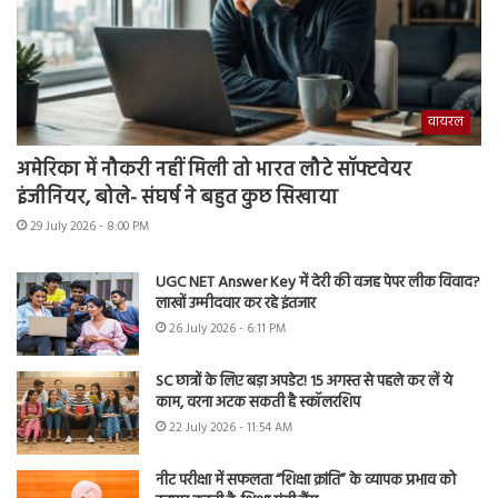
वायरल
अमेरिका में नौकरी नहीं मिली तो भारत लौटे सॉफ्टवेयर
इंजीनियर, बोले- संघर्ष ने बहुत कुछ सिखाया
29 July 2026 - 8:00 PM
UGC NET Answer Key में देरी की वजह पेपर लीक विवाद?
लाखों उम्मीदवार कर रहे इंतजार
26 July 2026 - 6:11 PM
SC छात्रों के लिए बड़ा अपडेट! 15 अगस्त से पहले कर लें ये
काम, वरना अटक सकती है स्कॉलरशिप
22 July 2026 - 11:54 AM
नीट परीक्षा में सफलता “शिक्षा क्रांति” के व्यापक प्रभाव को