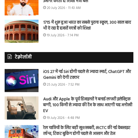
उजागर करती है: शिक्षा मंत्री बैंस
20 July 2026 - 11:43 AM
1715 में शुरू हुआ भारत का सबसे पुराना स्कूल, 300 साल बाद
भी दे रहा है हजारों छात्रों को शिक्षा
19 July 2026 - 7:14 PM
टेक्नोलॉजी
iOS 27 में नई Siri होगी पहले से ज्यादा स्मार्ट, ChatGPT और
Gemini को देगी टक्कर
25 July 2026 - 7:52 PM
Audi और Apple के पूर्व डिजाइनरों ने बनाई लग्जरी इलेक्ट्रिक
बग्गी, 100 किमी से ज्यादा की रेंज के साथ आएगी यह अनोखी
EV
19 July 2026 - 4:48 PM
रेल यात्रियों के लिए बड़ी खुशखबरी, IRCTC की नई वेबसाइट
लॉन्च, टिकट बुकिंग होगी पहले से आसान और तेज