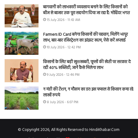
बागवानी को लाभकारी व्यवसाय बनाने के लिए किसानों को
बीज से बाजार तक पूरा सहयोग दिया जा रहा है: मोहिंदर भगत
15 July 2026 - 11:43 AM
Farmers ID Card बनेगा किसानों की पहचान, मिलेंगे भरपूर
लाभ, बार-बार रजिस्ट्रेशन का झंझट खत्म, ऐसे करें अप्लाई
10 July 2026 - 12:42 PM
किसानों के लिए बड़ी खुशखबरी, फूलों की खेती पर सरकार दे
रही 40% सब्सिडी, जानें कैसे मिलेगा लाभ
9 July 2026 - 12:46 PM
न मंडी की टेंशन, न मौसम का डर! इस फसल से किसान कमा रहे
लाखों रुपये
8 July 2026 - 6:07 PM
© Copyright 2026, All Rights Reserved to HindiKhabar.Com