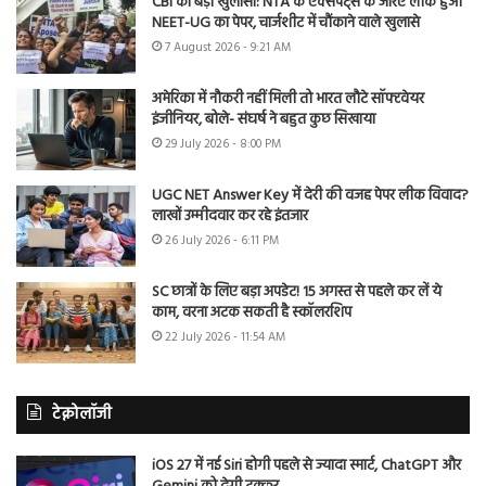
CBI का बड़ा खुलासा: NTA के एक्सपर्ट्स के जरिए लीक हुआ
NEET-UG का पेपर, चार्जशीट में चौंकाने वाले खुलासे
7 August 2026 - 9:21 AM
अमेरिका में नौकरी नहीं मिली तो भारत लौटे सॉफ्टवेयर
इंजीनियर, बोले- संघर्ष ने बहुत कुछ सिखाया
29 July 2026 - 8:00 PM
UGC NET Answer Key में देरी की वजह पेपर लीक विवाद?
लाखों उम्मीदवार कर रहे इंतजार
26 July 2026 - 6:11 PM
SC छात्रों के लिए बड़ा अपडेट! 15 अगस्त से पहले कर लें ये
काम, वरना अटक सकती है स्कॉलरशिप
22 July 2026 - 11:54 AM
टेक्नोलॉजी
iOS 27 में नई Siri होगी पहले से ज्यादा स्मार्ट, ChatGPT और