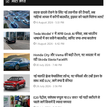
ऑटो जगत
सड़क हादसे रोकने के लिए नई तकनीक की तैयारी, अब
गाड़ियां आपस में करेंगी बातचीत, ड्राइवर को पहले मिलेगा अलर्ट
6 August 2026 - 5:33 PM
Tesla Model Y में आया Grok AI फीचर, अब भारतीय
भाषाओं में कर सकेंगे बातचीत, जानिए क्या-क्या बदलेगा
1 August 2026 - 6:42 PM
Honda City और Verna की बढ़ी टेंशन, नए अवतार में आ
रही Skoda Slavia Facelift
30 July 2026 - 7:48 PM
नई मारुति ब्रेजा फेसलिफ्ट लॉन्च, नए फीचर्स और टर्बो इंजन के
साथ आई SUV, जानें क्या है कीमत
26 July 2026 - 3:56 PM
E20 पेट्रोल, फ्लेक्स फ्यूल या EV कार? नई गाड़ी खरीदने से
पहले जानें किसमें है ज्यादा फायदा