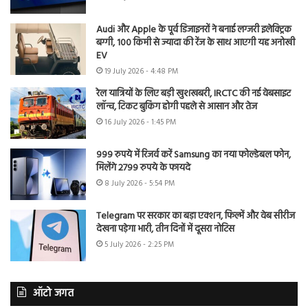
Audi और Apple के पूर्व डिजाइनरों ने बनाई लग्जरी इलेक्ट्रिक
बग्गी, 100 किमी से ज्यादा की रेंज के साथ आएगी यह अनोखी
EV
19 July 2026 - 4:48 PM
रेल यात्रियों के लिए बड़ी खुशखबरी, IRCTC की नई वेबसाइट
लॉन्च, टिकट बुकिंग होगी पहले से आसान और तेज
16 July 2026 - 1:45 PM
999 रुपये में रिजर्व करें Samsung का नया फोल्डेबल फोन,
मिलेंगे 2799 रुपये के फायदे
8 July 2026 - 5:54 PM
Telegram पर सरकार का बड़ा एक्शन, फिल्में और वेब सीरीज
देखना पड़ेगा भारी, तीन दिनों में दूसरा नोटिस
5 July 2026 - 2:25 PM
ऑटो जगत