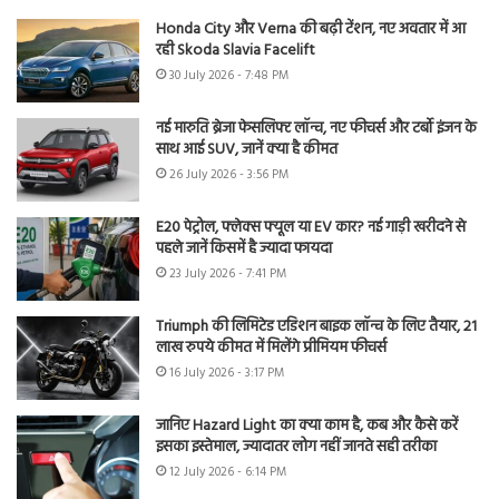
Honda City और Verna की बढ़ी टेंशन, नए अवतार में आ
रही Skoda Slavia Facelift
30 July 2026 - 7:48 PM
नई मारुति ब्रेजा फेसलिफ्ट लॉन्च, नए फीचर्स और टर्बो इंजन के
साथ आई SUV, जानें क्या है कीमत
26 July 2026 - 3:56 PM
E20 पेट्रोल, फ्लेक्स फ्यूल या EV कार? नई गाड़ी खरीदने से
पहले जानें किसमें है ज्यादा फायदा
23 July 2026 - 7:41 PM
Triumph की लिमिटेड एडिशन बाइक लॉन्च के लिए तैयार, 21
लाख रुपये कीमत में मिलेंगे प्रीमियम फीचर्स
16 July 2026 - 3:17 PM
जानिए Hazard Light का क्या काम है, कब और कैसे करें
इसका इस्तेमाल, ज्यादातर लोग नहीं जानते सही तरीका
12 July 2026 - 6:14 PM