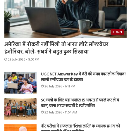
वायरल
अमेरिका में नौकरी नहीं मिली तो भारत लौटे सॉफ्टवेयर
इंजीनियर, बोले- संघर्ष ने बहुत कुछ सिखाया
29 July 2026 - 8:00 PM
UGC NET Answer Key में देरी की वजह पेपर लीक विवाद?
लाखों उम्मीदवार कर रहे इंतजार
26 July 2026 - 6:11 PM
SC छात्रों के लिए बड़ा अपडेट! 15 अगस्त से पहले कर लें ये
काम, वरना अटक सकती है स्कॉलरशिप
22 July 2026 - 11:54 AM
नीट परीक्षा में सफलता “शिक्षा क्रांति” के व्यापक प्रभाव को