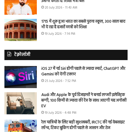
उजागर करती है: शिक्षा मंत्री बैंस
20 July 2026 - 11:43 AM
1715 में शुरू हुआ भारत का सबसे पुराना स्कूल, 300 साल बाद
भी दे रहा है हजारों छात्रों को शिक्षा
19 July 2026 - 7:14 PM
टेक्नोलॉजी
iOS 27 में नई Siri होगी पहले से ज्यादा स्मार्ट, ChatGPT और
Gemini को देगी टक्कर
25 July 2026 - 7:52 PM
Audi और Apple के पूर्व डिजाइनरों ने बनाई लग्जरी इलेक्ट्रिक
बग्गी, 100 किमी से ज्यादा की रेंज के साथ आएगी यह अनोखी
EV
19 July 2026 - 4:48 PM
रेल यात्रियों के लिए बड़ी खुशखबरी, IRCTC की नई वेबसाइट
लॉन्च, टिकट बुकिंग होगी पहले से आसान और तेज