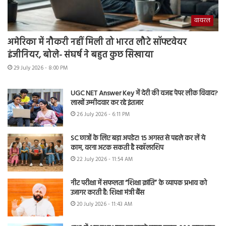
वायरल
अमेरिका में नौकरी नहीं मिली तो भारत लौटे सॉफ्टवेयर
इंजीनियर, बोले- संघर्ष ने बहुत कुछ सिखाया
29 July 2026 - 8:00 PM
UGC NET Answer Key में देरी की वजह पेपर लीक विवाद?
लाखों उम्मीदवार कर रहे इंतजार
26 July 2026 - 6:11 PM
SC छात्रों के लिए बड़ा अपडेट! 15 अगस्त से पहले कर लें ये
काम, वरना अटक सकती है स्कॉलरशिप
22 July 2026 - 11:54 AM
नीट परीक्षा में सफलता “शिक्षा क्रांति” के व्यापक प्रभाव को
उजागर करती है: शिक्षा मंत्री बैंस
20 July 2026 - 11:43 AM