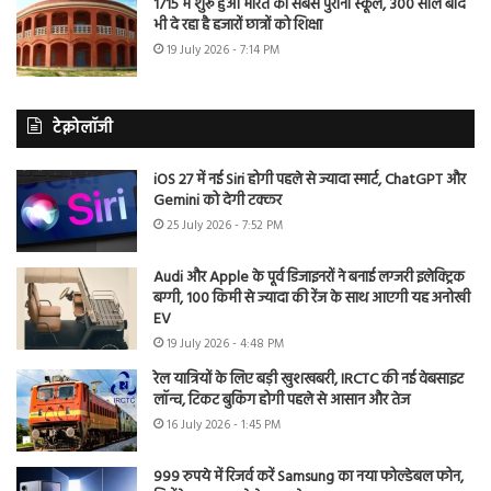
1715 में शुरू हुआ भारत का सबसे पुराना स्कूल, 300 साल बाद
भी दे रहा है हजारों छात्रों को शिक्षा
19 July 2026 - 7:14 PM
टेक्नोलॉजी
iOS 27 में नई Siri होगी पहले से ज्यादा स्मार्ट, ChatGPT और
Gemini को देगी टक्कर
25 July 2026 - 7:52 PM
Audi और Apple के पूर्व डिजाइनरों ने बनाई लग्जरी इलेक्ट्रिक
बग्गी, 100 किमी से ज्यादा की रेंज के साथ आएगी यह अनोखी
EV
19 July 2026 - 4:48 PM
रेल यात्रियों के लिए बड़ी खुशखबरी, IRCTC की नई वेबसाइट
लॉन्च, टिकट बुकिंग होगी पहले से आसान और तेज
16 July 2026 - 1:45 PM
999 रुपये में रिजर्व करें Samsung का नया फोल्डेबल फोन,