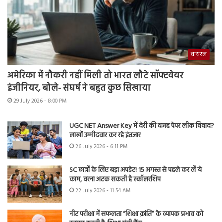
वायरल
अमेरिका में नौकरी नहीं मिली तो भारत लौटे सॉफ्टवेयर
इंजीनियर, बोले- संघर्ष ने बहुत कुछ सिखाया
29 July 2026 - 8:00 PM
UGC NET Answer Key में देरी की वजह पेपर लीक विवाद?
लाखों उम्मीदवार कर रहे इंतजार
26 July 2026 - 6:11 PM
SC छात्रों के लिए बड़ा अपडेट! 15 अगस्त से पहले कर लें ये
काम, वरना अटक सकती है स्कॉलरशिप
22 July 2026 - 11:54 AM
नीट परीक्षा में सफलता “शिक्षा क्रांति” के व्यापक प्रभाव को