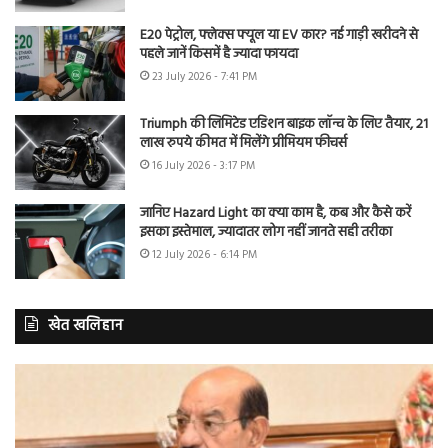
E20 पेट्रोल, फ्लेक्स फ्यूल या EV कार? नई गाड़ी खरीदने से
पहले जानें किसमें है ज्यादा फायदा
23 July 2026 - 7:41 PM
Triumph की लिमिटेड एडिशन बाइक लॉन्च के लिए तैयार, 21
लाख रुपये कीमत में मिलेंगे प्रीमियम फीचर्स
16 July 2026 - 3:17 PM
जानिए Hazard Light का क्या काम है, कब और कैसे करें
इसका इस्तेमाल, ज्यादातर लोग नहीं जानते सही तरीका
12 July 2026 - 6:14 PM
खेत खलिहान