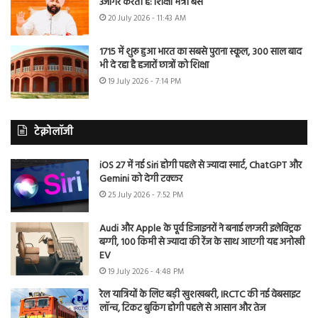
उजागर करती है: शिक्षा मंत्री बैंस
20 July 2026 - 11:43 AM
1715 में शुरू हुआ भारत का सबसे पुराना स्कूल, 300 साल बाद
भी दे रहा है हजारों छात्रों को शिक्षा
19 July 2026 - 7:14 PM
टेक्नोलॉजी
iOS 27 में नई Siri होगी पहले से ज्यादा स्मार्ट, ChatGPT और
Gemini को देगी टक्कर
25 July 2026 - 7:52 PM
Audi और Apple के पूर्व डिजाइनरों ने बनाई लग्जरी इलेक्ट्रिक
बग्गी, 100 किमी से ज्यादा की रेंज के साथ आएगी यह अनोखी
EV
19 July 2026 - 4:48 PM
रेल यात्रियों के लिए बड़ी खुशखबरी, IRCTC की नई वेबसाइट
लॉन्च, टिकट बुकिंग होगी पहले से आसान और तेज