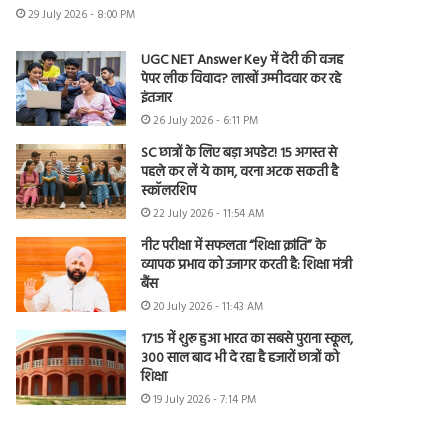
29 July 2026 - 8:00 PM
UGC NET Answer Key में देरी की वजह
पेपर लीक विवाद? लाखों उम्मीदवार कर रहे
इंतजार
26 July 2026 - 6:11 PM
SC छात्रों के लिए बड़ा अपडेट! 15 अगस्त से
पहले कर लें ये काम, वरना अटक सकती है
स्कॉलरशिप
22 July 2026 - 11:54 AM
नीट परीक्षा में सफलता “शिक्षा क्रांति” के
व्यापक प्रभाव को उजागर करती है: शिक्षा मंत्री
बैंस
20 July 2026 - 11:43 AM
1715 में शुरू हुआ भारत का सबसे पुराना स्कूल,
300 साल बाद भी दे रहा है हजारों छात्रों को
शिक्षा
19 July 2026 - 7:14 PM