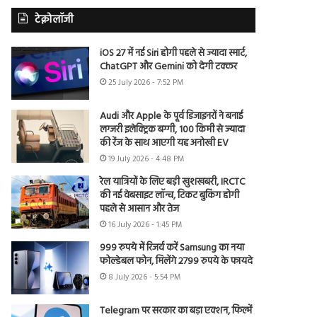
टेक्नोलॉजी
iOS 27 में नई Siri होगी पहले से ज्यादा स्मार्ट,
ChatGPT और Gemini को देगी टक्कर
25 July 2026 - 7:52 PM
Audi और Apple के पूर्व डिजाइनरों ने बनाई
लग्जरी इलेक्ट्रिक बग्गी, 100 किमी से ज्यादा
की रेंज के साथ आएगी यह अनोखी EV
19 July 2026 - 4:48 PM
रेल यात्रियों के लिए बड़ी खुशखबरी, IRCTC
की नई वेबसाइट लॉन्च, टिकट बुकिंग होगी
पहले से आसान और तेज
16 July 2026 - 1:45 PM
999 रुपये में रिजर्व करें Samsung का नया
फोल्डेबल फोन, मिलेंगे 2799 रुपये के फायदे
8 July 2026 - 5:54 PM
Telegram पर सरकार का बड़ा एक्शन, फिल्में