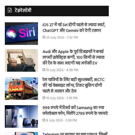
टेक्नोलॉजी
iOS 27 में नई Siri होगी पहले से ज्यादा स्मार्ट,
ChatGPT और Gemini को देगी टक्कर
25 July 2026 - 7:52 PM
Audi और Apple के पूर्व डिजाइनरों ने बनाई
लग्जरी इलेक्ट्रिक बग्गी, 100 किमी से ज्यादा
की रेंज के साथ आएगी यह अनोखी EV
19 July 2026 - 4:48 PM
रेल यात्रियों के लिए बड़ी खुशखबरी, IRCTC
की नई वेबसाइट लॉन्च, टिकट बुकिंग होगी
पहले से आसान और तेज
16 July 2026 - 1:45 PM
999 रुपये में रिजर्व करें Samsung का नया
फोल्डेबल फोन, मिलेंगे 2799 रुपये के फायदे
8 July 2026 - 5:54 PM
Telegram पर सरकार का बड़ा एक्शन, फिल्में