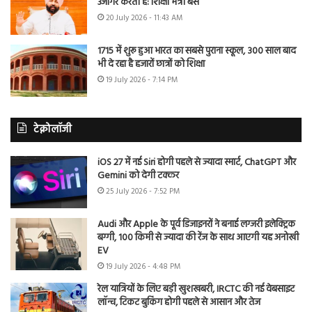
उजागर करती है: शिक्षा मंत्री बैंस
20 July 2026 - 11:43 AM
1715 में शुरू हुआ भारत का सबसे पुराना स्कूल, 300 साल बाद
भी दे रहा है हजारों छात्रों को शिक्षा
19 July 2026 - 7:14 PM
टेक्नोलॉजी
iOS 27 में नई Siri होगी पहले से ज्यादा स्मार्ट, ChatGPT और
Gemini को देगी टक्कर
25 July 2026 - 7:52 PM
Audi और Apple के पूर्व डिजाइनरों ने बनाई लग्जरी इलेक्ट्रिक
बग्गी, 100 किमी से ज्यादा की रेंज के साथ आएगी यह अनोखी
EV
19 July 2026 - 4:48 PM
रेल यात्रियों के लिए बड़ी खुशखबरी, IRCTC की नई वेबसाइट
लॉन्च, टिकट बुकिंग होगी पहले से आसान और तेज