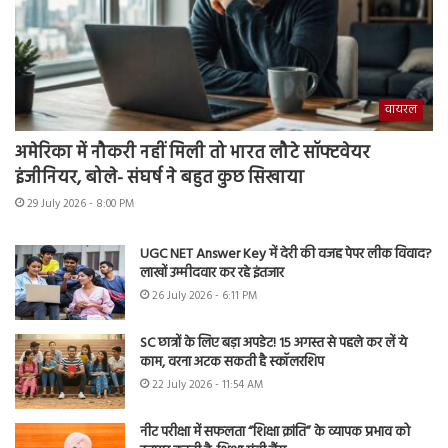
वायरल
अमेरिका में नौकरी नहीं मिली तो भारत लौटे सॉफ्टवेयर
इंजीनियर, बोले- संघर्ष ने बहुत कुछ सिखाया
29 July 2026 - 8:00 PM
UGC NET Answer Key में देरी की वजह पेपर लीक विवाद?
लाखों उम्मीदवार कर रहे इंतजार
26 July 2026 - 6:11 PM
SC छात्रों के लिए बड़ा अपडेट! 15 अगस्त से पहले कर लें ये
काम, वरना अटक सकती है स्कॉलरशिप
22 July 2026 - 11:54 AM
नीट परीक्षा में सफलता “शिक्षा क्रांति” के व्यापक प्रभाव को