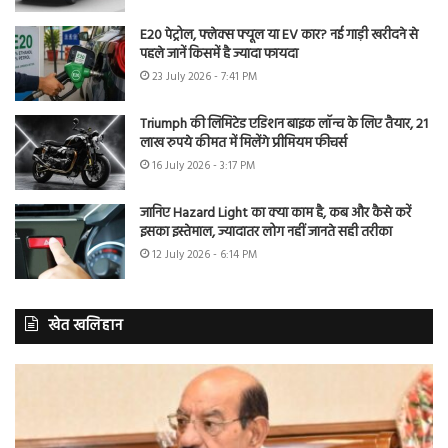
E20 पेट्रोल, फ्लेक्स फ्यूल या EV कार? नई गाड़ी खरीदने से
पहले जानें किसमें है ज्यादा फायदा
23 July 2026 - 7:41 PM
Triumph की लिमिटेड एडिशन बाइक लॉन्च के लिए तैयार, 21
लाख रुपये कीमत में मिलेंगे प्रीमियम फीचर्स
16 July 2026 - 3:17 PM
जानिए Hazard Light का क्या काम है, कब और कैसे करें
इसका इस्तेमाल, ज्यादातर लोग नहीं जानते सही तरीका
12 July 2026 - 6:14 PM
खेत खलिहान