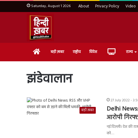
Saturday, August 1 2026
About
Privacy Policy
Video
Home
Live
बड़ी ख़बर
राष्ट्रीय
विदेश
राज्य
TV
झंडेवालान
27 July 2022 - 3:
Delhi News:
बड़ी ख़बर
आरोपी गिरफ्
नई दिल्ली। देश की राजध
को…