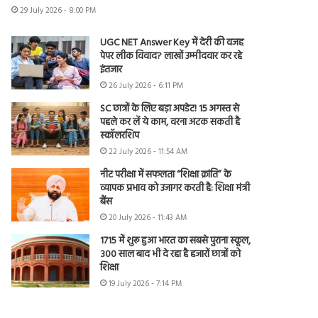
29 July 2026 - 8:00 PM
UGC NET Answer Key में देरी की वजह
पेपर लीक विवाद? लाखों उम्मीदवार कर रहे
इंतजार
26 July 2026 - 6:11 PM
SC छात्रों के लिए बड़ा अपडेट! 15 अगस्त से
पहले कर लें ये काम, वरना अटक सकती है
स्कॉलरशिप
22 July 2026 - 11:54 AM
नीट परीक्षा में सफलता “शिक्षा क्रांति” के
व्यापक प्रभाव को उजागर करती है: शिक्षा मंत्री
बैंस
20 July 2026 - 11:43 AM
1715 में शुरू हुआ भारत का सबसे पुराना स्कूल,
300 साल बाद भी दे रहा है हजारों छात्रों को
शिक्षा
19 July 2026 - 7:14 PM