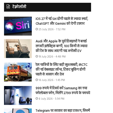
टेक्नोलॉजी
iOS 27 में नई Siri होगी पहले से ज्यादा स्मार्ट,
ChatGPT और Gemini को देगी टक्कर
25 July 2026 - 7:52 PM
Audi और Apple के पूर्व डिजाइनरों ने बनाई
लग्जरी इलेक्ट्रिक बग्गी, 100 किमी से ज्यादा
की रेंज के साथ आएगी यह अनोखी EV
19 July 2026 - 4:48 PM
रेल यात्रियों के लिए बड़ी खुशखबरी, IRCTC
की नई वेबसाइट लॉन्च, टिकट बुकिंग होगी
पहले से आसान और तेज
16 July 2026 - 1:45 PM
999 रुपये में रिजर्व करें Samsung का नया
फोल्डेबल फोन, मिलेंगे 2799 रुपये के फायदे
8 July 2026 - 5:54 PM
Telegram पर सरकार का बड़ा एक्शन, फिल्में