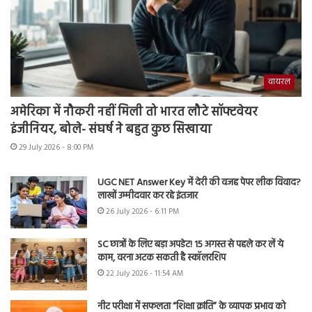
वायरल
अमेरिका में नौकरी नहीं मिली तो भारत लौटे सॉफ्टवेयर
इंजीनियर, बोले- संघर्ष ने बहुत कुछ सिखाया
29 July 2026 - 8:00 PM
UGC NET Answer Key में देरी की वजह पेपर लीक विवाद?
लाखों उम्मीदवार कर रहे इंतजार
26 July 2026 - 6:11 PM
SC छात्रों के लिए बड़ा अपडेट! 15 अगस्त से पहले कर लें ये
काम, वरना अटक सकती है स्कॉलरशिप
22 July 2026 - 11:54 AM
नीट परीक्षा में सफलता “शिक्षा क्रांति” के व्यापक प्रभाव को