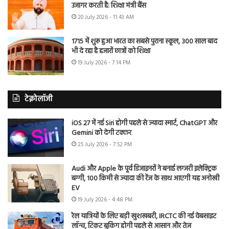
उजागर करती है: शिक्षा मंत्री बैंस
20 July 2026 - 11:43 AM
1715 में शुरू हुआ भारत का सबसे पुराना स्कूल, 300 साल बाद
भी दे रहा है हजारों छात्रों को शिक्षा
19 July 2026 - 7:14 PM
टेक्नोलॉजी
iOS 27 में नई Siri होगी पहले से ज्यादा स्मार्ट, ChatGPT और
Gemini को देगी टक्कर
25 July 2026 - 7:52 PM
Audi और Apple के पूर्व डिजाइनरों ने बनाई लग्जरी इलेक्ट्रिक
बग्गी, 100 किमी से ज्यादा की रेंज के साथ आएगी यह अनोखी
EV
19 July 2026 - 4:48 PM
रेल यात्रियों के लिए बड़ी खुशखबरी, IRCTC की नई वेबसाइट
लॉन्च, टिकट बुकिंग होगी पहले से आसान और तेज