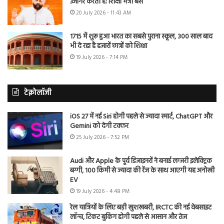
उजागर करती है: शिक्षा मंत्री बैंस
20 July 2026 - 11:43 AM
1715 में शुरू हुआ भारत का सबसे पुराना स्कूल, 300 साल बाद
भी दे रहा है हजारों छात्रों को शिक्षा
19 July 2026 - 7:14 PM
टेक्नोलॉजी
iOS 27 में नई Siri होगी पहले से ज्यादा स्मार्ट, ChatGPT और
Gemini को देगी टक्कर
25 July 2026 - 7:52 PM
Audi और Apple के पूर्व डिजाइनरों ने बनाई लग्जरी इलेक्ट्रिक
बग्गी, 100 किमी से ज्यादा की रेंज के साथ आएगी यह अनोखी
EV
19 July 2026 - 4:48 PM
रेल यात्रियों के लिए बड़ी खुशखबरी, IRCTC की नई वेबसाइट
लॉन्च, टिकट बुकिंग होगी पहले से आसान और तेज