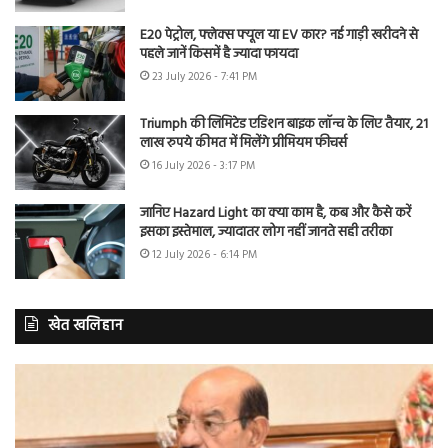
E20 पेट्रोल, फ्लेक्स फ्यूल या EV कार? नई गाड़ी खरीदने से
पहले जानें किसमें है ज्यादा फायदा
23 July 2026 - 7:41 PM
Triumph की लिमिटेड एडिशन बाइक लॉन्च के लिए तैयार, 21
लाख रुपये कीमत में मिलेंगे प्रीमियम फीचर्स
16 July 2026 - 3:17 PM
जानिए Hazard Light का क्या काम है, कब और कैसे करें
इसका इस्तेमाल, ज्यादातर लोग नहीं जानते सही तरीका
12 July 2026 - 6:14 PM
खेत खलिहान