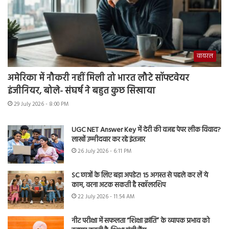
वायरल
अमेरिका में नौकरी नहीं मिली तो भारत लौटे सॉफ्टवेयर
इंजीनियर, बोले- संघर्ष ने बहुत कुछ सिखाया
29 July 2026 - 8:00 PM
UGC NET Answer Key में देरी की वजह पेपर लीक विवाद?
लाखों उम्मीदवार कर रहे इंतजार
26 July 2026 - 6:11 PM
SC छात्रों के लिए बड़ा अपडेट! 15 अगस्त से पहले कर लें ये
काम, वरना अटक सकती है स्कॉलरशिप
22 July 2026 - 11:54 AM
नीट परीक्षा में सफलता “शिक्षा क्रांति” के व्यापक प्रभाव को