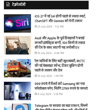
टेक्नोलॉजी
iOS 27 में नई Siri होगी पहले से ज्यादा स्मार्ट,
ChatGPT और Gemini को देगी टक्कर
25 July 2026 - 7:52 PM
Audi और Apple के पूर्व डिजाइनरों ने बनाई
लग्जरी इलेक्ट्रिक बग्गी, 100 किमी से ज्यादा
की रेंज के साथ आएगी यह अनोखी EV
19 July 2026 - 4:48 PM
रेल यात्रियों के लिए बड़ी खुशखबरी, IRCTC
की नई वेबसाइट लॉन्च, टिकट बुकिंग होगी
पहले से आसान और तेज
16 July 2026 - 1:45 PM
999 रुपये में रिजर्व करें Samsung का नया
फोल्डेबल फोन, मिलेंगे 2799 रुपये के फायदे
8 July 2026 - 5:54 PM
Telegram पर सरकार का बड़ा एक्शन, फिल्में