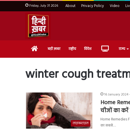
Friday, July 31 2026
About
Privacy Policy
Video
Li
Home
Live
बड़ी ख़बर
राष्ट्रीय
विदेश
राज्य
TV
winter cough treat
16 January 2024 
Home Remedie
चीजों का करें
Home Remedies For Co
लाइफ़स्टाइल
का सबसे…