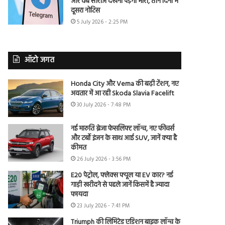
और वेब सीरीज देखना पड़ेगा भारी, तीन दिनों में
दूसरा नोटिस
5 July 2026 - 2:25 PM
ऑटो जगत
Honda City और Verna की बढ़ी टेंशन, नए
अवतार में आ रही Skoda Slavia Facelift
30 July 2026 - 7:48 PM
नई मारुति ब्रेजा फेसलिफ्ट लॉन्च, नए फीचर्स
और टर्बो इंजन के साथ आई SUV, जानें क्या है
कीमत
26 July 2026 - 3:56 PM
E20 पेट्रोल, फ्लेक्स फ्यूल या EV कार? नई
गाड़ी खरीदने से पहले जानें किसमें है ज्यादा
फायदा
23 July 2026 - 7:41 PM
Triumph की लिमिटेड एडिशन बाइक लॉन्च के