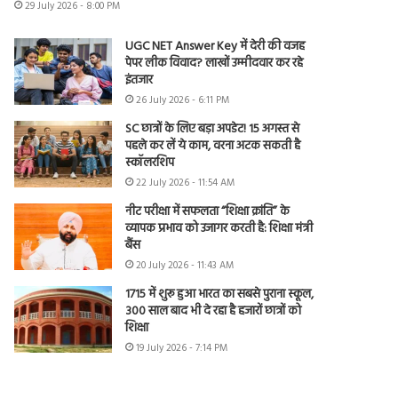
29 July 2026 - 8:00 PM
UGC NET Answer Key में देरी की वजह
पेपर लीक विवाद? लाखों उम्मीदवार कर रहे
इंतजार
26 July 2026 - 6:11 PM
SC छात्रों के लिए बड़ा अपडेट! 15 अगस्त से
पहले कर लें ये काम, वरना अटक सकती है
स्कॉलरशिप
22 July 2026 - 11:54 AM
नीट परीक्षा में सफलता “शिक्षा क्रांति” के
व्यापक प्रभाव को उजागर करती है: शिक्षा मंत्री
बैंस
20 July 2026 - 11:43 AM
1715 में शुरू हुआ भारत का सबसे पुराना स्कूल,
300 साल बाद भी दे रहा है हजारों छात्रों को
शिक्षा
19 July 2026 - 7:14 PM