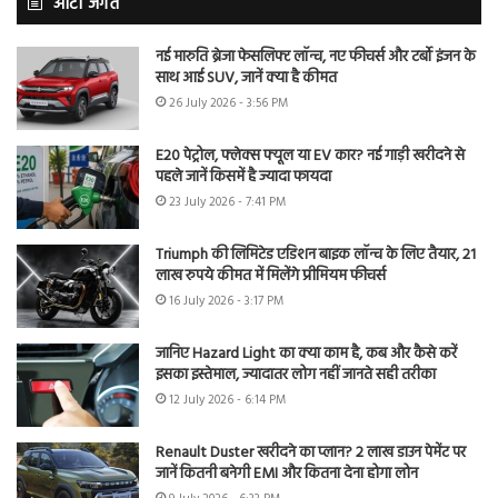
ऑटो जगत
नई मारुति ब्रेजा फेसलिफ्ट लॉन्च, नए फीचर्स और टर्बो इंजन के
साथ आई SUV, जानें क्या है कीमत
26 July 2026 - 3:56 PM
E20 पेट्रोल, फ्लेक्स फ्यूल या EV कार? नई गाड़ी खरीदने से
पहले जानें किसमें है ज्यादा फायदा
23 July 2026 - 7:41 PM
Triumph की लिमिटेड एडिशन बाइक लॉन्च के लिए तैयार, 21
लाख रुपये कीमत में मिलेंगे प्रीमियम फीचर्स
16 July 2026 - 3:17 PM
जानिए Hazard Light का क्या काम है, कब और कैसे करें
इसका इस्तेमाल, ज्यादातर लोग नहीं जानते सही तरीका
12 July 2026 - 6:14 PM
Renault Duster खरीदने का प्लान? 2 लाख डाउन पेमेंट पर
जानें कितनी बनेगी EMI और कितना देना होगा लोन