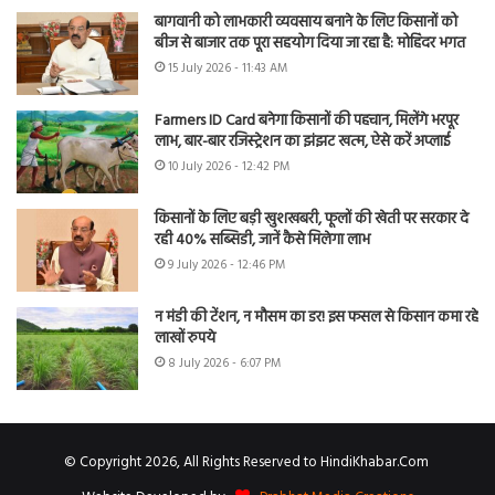
बागवानी को लाभकारी व्यवसाय बनाने के लिए किसानों को
बीज से बाजार तक पूरा सहयोग दिया जा रहा है: मोहिंदर भगत
15 July 2026 - 11:43 AM
Farmers ID Card बनेगा किसानों की पहचान, मिलेंगे भरपूर
लाभ, बार-बार रजिस्ट्रेशन का झंझट खत्म, ऐसे करें अप्लाई
10 July 2026 - 12:42 PM
किसानों के लिए बड़ी खुशखबरी, फूलों की खेती पर सरकार दे
रही 40% सब्सिडी, जानें कैसे मिलेगा लाभ
9 July 2026 - 12:46 PM
न मंडी की टेंशन, न मौसम का डर! इस फसल से किसान कमा रहे
लाखों रुपये
8 July 2026 - 6:07 PM
© Copyright 2026, All Rights Reserved to HindiKhabar.Com