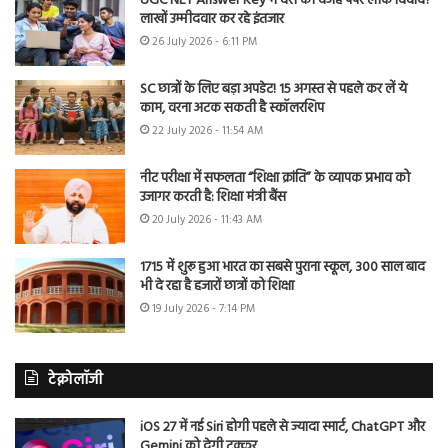
UGC NET Answer Key में देरी की वजह पेपर लीक विवाद?
लाखों उम्मीदवार कर रहे इंतजार
26 July 2026 - 6:11 PM
SC छात्रों के लिए बड़ा अपडेट! 15 अगस्त से पहले कर लें ये
काम, वरना अटक सकती है स्कॉलरशिप
22 July 2026 - 11:54 AM
नीट परीक्षा में सफलता “शिक्षा क्रांति” के व्यापक प्रभाव को
उजागर करती है: शिक्षा मंत्री बैंस
20 July 2026 - 11:43 AM
1715 में शुरू हुआ भारत का सबसे पुराना स्कूल, 300 साल बाद
भी दे रहा है हजारों छात्रों को शिक्षा
19 July 2026 - 7:14 PM
टेक्नोलॉजी
iOS 27 में नई Siri होगी पहले से ज्यादा स्मार्ट, ChatGPT और
Gemini को देगी टक्कर