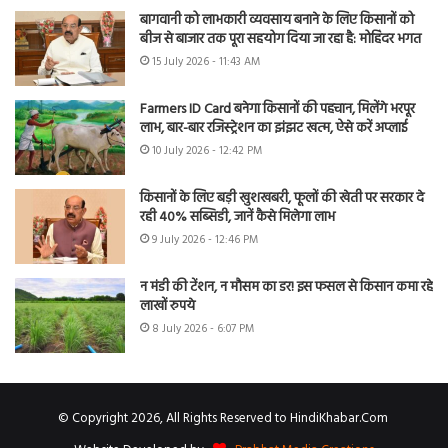
बागवानी को लाभकारी व्यवसाय बनाने के लिए किसानों को
बीज से बाजार तक पूरा सहयोग दिया जा रहा है: मोहिंदर भगत
15 July 2026 - 11:43 AM
Farmers ID Card बनेगा किसानों की पहचान, मिलेंगे भरपूर
लाभ, बार-बार रजिस्ट्रेशन का झंझट खत्म, ऐसे करें अप्लाई
10 July 2026 - 12:42 PM
किसानों के लिए बड़ी खुशखबरी, फूलों की खेती पर सरकार दे
रही 40% सब्सिडी, जानें कैसे मिलेगा लाभ
9 July 2026 - 12:46 PM
न मंडी की टेंशन, न मौसम का डर! इस फसल से किसान कमा रहे
लाखों रुपये
8 July 2026 - 6:07 PM
© Copyright 2026, All Rights Reserved to HindiKhabar.Com