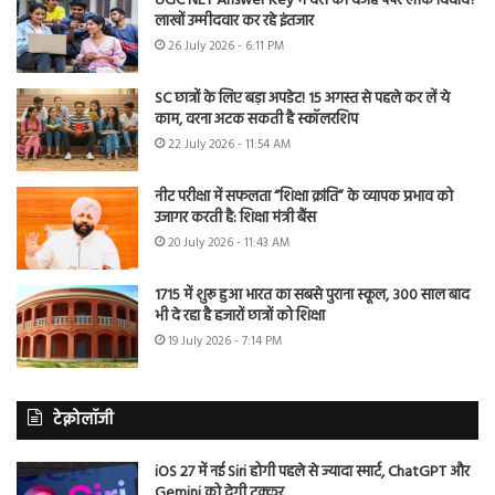
UGC NET Answer Key में देरी की वजह पेपर लीक विवाद?
लाखों उम्मीदवार कर रहे इंतजार
26 July 2026 - 6:11 PM
SC छात्रों के लिए बड़ा अपडेट! 15 अगस्त से पहले कर लें ये
काम, वरना अटक सकती है स्कॉलरशिप
22 July 2026 - 11:54 AM
नीट परीक्षा में सफलता “शिक्षा क्रांति” के व्यापक प्रभाव को
उजागर करती है: शिक्षा मंत्री बैंस
20 July 2026 - 11:43 AM
1715 में शुरू हुआ भारत का सबसे पुराना स्कूल, 300 साल बाद
भी दे रहा है हजारों छात्रों को शिक्षा
19 July 2026 - 7:14 PM
टेक्नोलॉजी
iOS 27 में नई Siri होगी पहले से ज्यादा स्मार्ट, ChatGPT और
Gemini को देगी टक्कर