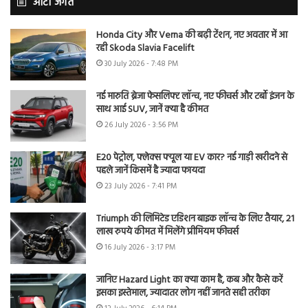
ऑटो जगत
Honda City और Verna की बढ़ी टेंशन, नए अवतार में आ
रही Skoda Slavia Facelift
30 July 2026 - 7:48 PM
नई मारुति ब्रेजा फेसलिफ्ट लॉन्च, नए फीचर्स और टर्बो इंजन के
साथ आई SUV, जानें क्या है कीमत
26 July 2026 - 3:56 PM
E20 पेट्रोल, फ्लेक्स फ्यूल या EV कार? नई गाड़ी खरीदने से
पहले जानें किसमें है ज्यादा फायदा
23 July 2026 - 7:41 PM
Triumph की लिमिटेड एडिशन बाइक लॉन्च के लिए तैयार, 21
लाख रुपये कीमत में मिलेंगे प्रीमियम फीचर्स
16 July 2026 - 3:17 PM
जानिए Hazard Light का क्या काम है, कब और कैसे करें
इसका इस्तेमाल, ज्यादातर लोग नहीं जानते सही तरीका