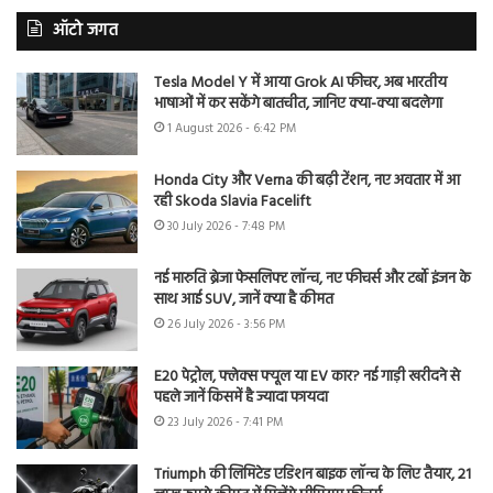
ऑटो जगत
Tesla Model Y में आया Grok AI फीचर, अब भारतीय
भाषाओं में कर सकेंगे बातचीत, जानिए क्या-क्या बदलेगा
1 August 2026 - 6:42 PM
Honda City और Verna की बढ़ी टेंशन, नए अवतार में आ
रही Skoda Slavia Facelift
30 July 2026 - 7:48 PM
नई मारुति ब्रेजा फेसलिफ्ट लॉन्च, नए फीचर्स और टर्बो इंजन के
साथ आई SUV, जानें क्या है कीमत
26 July 2026 - 3:56 PM
E20 पेट्रोल, फ्लेक्स फ्यूल या EV कार? नई गाड़ी खरीदने से
पहले जानें किसमें है ज्यादा फायदा
23 July 2026 - 7:41 PM
Triumph की लिमिटेड एडिशन बाइक लॉन्च के लिए तैयार, 21