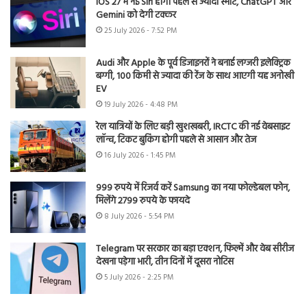
iOS 27 में नई Siri होगी पहले से ज्यादा स्मार्ट, ChatGPT और
Gemini को देगी टक्कर
25 July 2026 - 7:52 PM
Audi और Apple के पूर्व डिजाइनरों ने बनाई लग्जरी इलेक्ट्रिक
बग्गी, 100 किमी से ज्यादा की रेंज के साथ आएगी यह अनोखी
EV
19 July 2026 - 4:48 PM
रेल यात्रियों के लिए बड़ी खुशखबरी, IRCTC की नई वेबसाइट
लॉन्च, टिकट बुकिंग होगी पहले से आसान और तेज
16 July 2026 - 1:45 PM
999 रुपये में रिजर्व करें Samsung का नया फोल्डेबल फोन,
मिलेंगे 2799 रुपये के फायदे
8 July 2026 - 5:54 PM
Telegram पर सरकार का बड़ा एक्शन, फिल्में और वेब सीरीज
देखना पड़ेगा भारी, तीन दिनों में दूसरा नोटिस
5 July 2026 - 2:25 PM