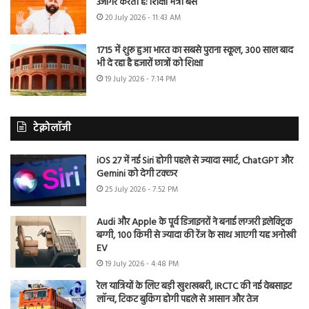
उजागर करती है: शिक्षा मंत्री बैंस
20 July 2026 - 11:43 AM
1715 में शुरू हुआ भारत का सबसे पुराना स्कूल, 300 साल बाद
भी दे रहा है हजारों छात्रों को शिक्षा
19 July 2026 - 7:14 PM
टेक्नोलॉजी
iOS 27 में नई Siri होगी पहले से ज्यादा स्मार्ट, ChatGPT और
Gemini को देगी टक्कर
25 July 2026 - 7:52 PM
Audi और Apple के पूर्व डिजाइनरों ने बनाई लग्जरी इलेक्ट्रिक
बग्गी, 100 किमी से ज्यादा की रेंज के साथ आएगी यह अनोखी
EV
19 July 2026 - 4:48 PM
रेल यात्रियों के लिए बड़ी खुशखबरी, IRCTC की नई वेबसाइट
लॉन्च, टिकट बुकिंग होगी पहले से आसान और तेज