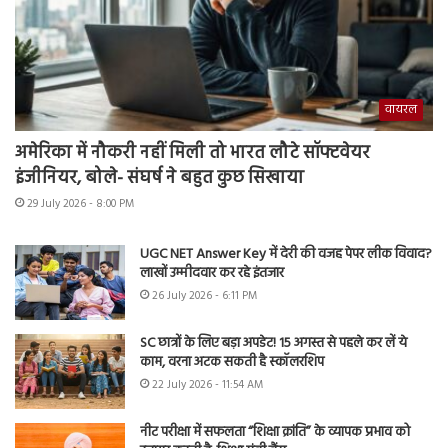
वायरल
अमेरिका में नौकरी नहीं मिली तो भारत लौटे सॉफ्टवेयर
इंजीनियर, बोले- संघर्ष ने बहुत कुछ सिखाया
29 July 2026 - 8:00 PM
UGC NET Answer Key में देरी की वजह पेपर लीक विवाद?
लाखों उम्मीदवार कर रहे इंतजार
26 July 2026 - 6:11 PM
SC छात्रों के लिए बड़ा अपडेट! 15 अगस्त से पहले कर लें ये
काम, वरना अटक सकती है स्कॉलरशिप
22 July 2026 - 11:54 AM
नीट परीक्षा में सफलता “शिक्षा क्रांति” के व्यापक प्रभाव को