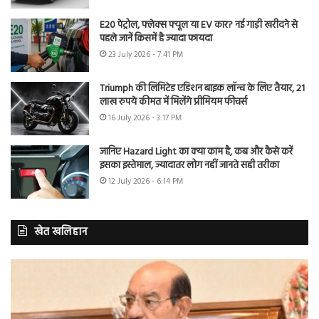
E20 पेट्रोल, फ्लेक्स फ्यूल या EV कार? नई गाड़ी खरीदने से
पहले जानें किसमें है ज्यादा फायदा
23 July 2026 - 7:41 PM
Triumph की लिमिटेड एडिशन बाइक लॉन्च के लिए तैयार, 21
लाख रुपये कीमत में मिलेंगे प्रीमियम फीचर्स
16 July 2026 - 3:17 PM
जानिए Hazard Light का क्या काम है, कब और कैसे करें
इसका इस्तेमाल, ज्यादातर लोग नहीं जानते सही तरीका
12 July 2026 - 6:14 PM
खेत खलिहान