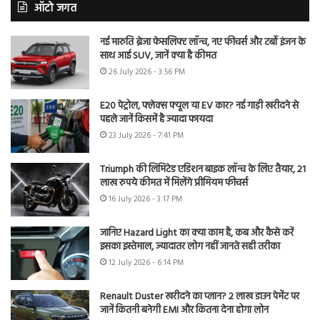
ऑटो जगत
नई मारुति ब्रेजा फेसलिफ्ट लॉन्च, नए फीचर्स और टर्बो इंजन के
साथ आई SUV, जानें क्या है कीमत
26 July 2026 - 3:56 PM
E20 पेट्रोल, फ्लेक्स फ्यूल या EV कार? नई गाड़ी खरीदने से
पहले जानें किसमें है ज्यादा फायदा
23 July 2026 - 7:41 PM
Triumph की लिमिटेड एडिशन बाइक लॉन्च के लिए तैयार, 21
लाख रुपये कीमत में मिलेंगे प्रीमियम फीचर्स
16 July 2026 - 3:17 PM
जानिए Hazard Light का क्या काम है, कब और कैसे करें
इसका इस्तेमाल, ज्यादातर लोग नहीं जानते सही तरीका
12 July 2026 - 6:14 PM
Renault Duster खरीदने का प्लान? 2 लाख डाउन पेमेंट पर
जानें कितनी बनेगी EMI और कितना देना होगा लोन