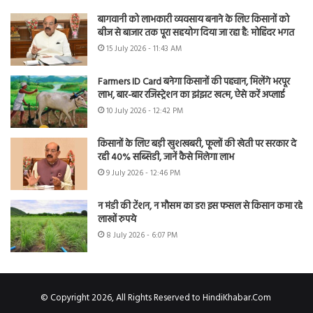
बागवानी को लाभकारी व्यवसाय बनाने के लिए किसानों को
बीज से बाजार तक पूरा सहयोग दिया जा रहा है: मोहिंदर भगत
15 July 2026 - 11:43 AM
Farmers ID Card बनेगा किसानों की पहचान, मिलेंगे भरपूर
लाभ, बार-बार रजिस्ट्रेशन का झंझट खत्म, ऐसे करें अप्लाई
10 July 2026 - 12:42 PM
किसानों के लिए बड़ी खुशखबरी, फूलों की खेती पर सरकार दे
रही 40% सब्सिडी, जानें कैसे मिलेगा लाभ
9 July 2026 - 12:46 PM
न मंडी की टेंशन, न मौसम का डर! इस फसल से किसान कमा रहे
लाखों रुपये
8 July 2026 - 6:07 PM
© Copyright 2026, All Rights Reserved to HindiKhabar.Com