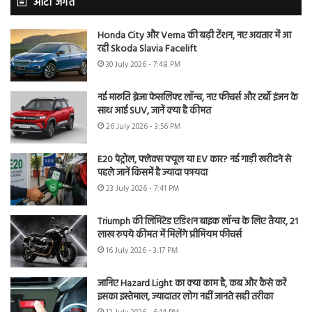
ऑटो जगत
Honda City और Verna की बढ़ी टेंशन, नए अवतार में आ
रही Skoda Slavia Facelift
30 July 2026 - 7:48 PM
नई मारुति ब्रेजा फेसलिफ्ट लॉन्च, नए फीचर्स और टर्बो इंजन के
साथ आई SUV, जानें क्या है कीमत
26 July 2026 - 3:56 PM
E20 पेट्रोल, फ्लेक्स फ्यूल या EV कार? नई गाड़ी खरीदने से
पहले जानें किसमें है ज्यादा फायदा
23 July 2026 - 7:41 PM
Triumph की लिमिटेड एडिशन बाइक लॉन्च के लिए तैयार, 21
लाख रुपये कीमत में मिलेंगे प्रीमियम फीचर्स
16 July 2026 - 3:17 PM
जानिए Hazard Light का क्या काम है, कब और कैसे करें
इसका इस्तेमाल, ज्यादातर लोग नहीं जानते सही तरीका