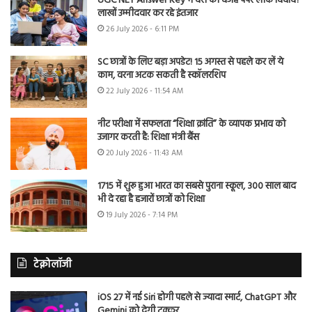
UGC NET Answer Key में देरी की वजह पेपर लीक विवाद?
लाखों उम्मीदवार कर रहे इंतजार
26 July 2026 - 6:11 PM
SC छात्रों के लिए बड़ा अपडेट! 15 अगस्त से पहले कर लें ये
काम, वरना अटक सकती है स्कॉलरशिप
22 July 2026 - 11:54 AM
नीट परीक्षा में सफलता “शिक्षा क्रांति” के व्यापक प्रभाव को
उजागर करती है: शिक्षा मंत्री बैंस
20 July 2026 - 11:43 AM
1715 में शुरू हुआ भारत का सबसे पुराना स्कूल, 300 साल बाद
भी दे रहा है हजारों छात्रों को शिक्षा
19 July 2026 - 7:14 PM
टेक्नोलॉजी
iOS 27 में नई Siri होगी पहले से ज्यादा स्मार्ट, ChatGPT और
Gemini को देगी टक्कर