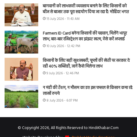
बागवानी को लाभकारी व्यवसाय बनाने के लिए किसानों को
बीज से बाजार तक पूरा सहयोग दिया जा रहा है: मोहिंदर भगत
15 July 2026 - 11:43 AM
Farmers ID Card बनेगा किसानों की पहचान, मिलेंगे भरपूर
लाभ, बार-बार रजिस्ट्रेशन का झंझट खत्म, ऐसे करें अप्लाई
10 July 2026 - 12:42 PM
किसानों के लिए बड़ी खुशखबरी, फूलों की खेती पर सरकार दे
रही 40% सब्सिडी, जानें कैसे मिलेगा लाभ
9 July 2026 - 12:46 PM
न मंडी की टेंशन, न मौसम का डर! इस फसल से किसान कमा रहे
लाखों रुपये
8 July 2026 - 6:07 PM
© Copyright 2026, All Rights Reserved to HindiKhabar.Com