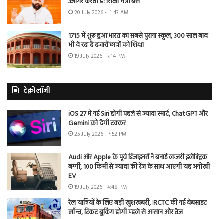
उजागर करती है: शिक्षा मंत्री बैंस
20 July 2026 - 11:43 AM
1715 में शुरू हुआ भारत का सबसे पुराना स्कूल, 300 साल बाद
भी दे रहा है हजारों छात्रों को शिक्षा
19 July 2026 - 7:14 PM
टेक्नोलॉजी
iOS 27 में नई Siri होगी पहले से ज्यादा स्मार्ट, ChatGPT और
Gemini को देगी टक्कर
25 July 2026 - 7:52 PM
Audi और Apple के पूर्व डिजाइनरों ने बनाई लग्जरी इलेक्ट्रिक
बग्गी, 100 किमी से ज्यादा की रेंज के साथ आएगी यह अनोखी
EV
19 July 2026 - 4:48 PM
रेल यात्रियों के लिए बड़ी खुशखबरी, IRCTC की नई वेबसाइट
लॉन्च, टिकट बुकिंग होगी पहले से आसान और तेज