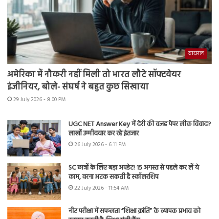
वायरल
अमेरिका में नौकरी नहीं मिली तो भारत लौटे सॉफ्टवेयर
इंजीनियर, बोले- संघर्ष ने बहुत कुछ सिखाया
29 July 2026 - 8:00 PM
UGC NET Answer Key में देरी की वजह पेपर लीक विवाद?
लाखों उम्मीदवार कर रहे इंतजार
26 July 2026 - 6:11 PM
SC छात्रों के लिए बड़ा अपडेट! 15 अगस्त से पहले कर लें ये
काम, वरना अटक सकती है स्कॉलरशिप
22 July 2026 - 11:54 AM
नीट परीक्षा में सफलता “शिक्षा क्रांति” के व्यापक प्रभाव को