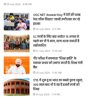
29 July 2026 - 8:00 PM
UGC NET Answer Key में देरी की वजह
पेपर लीक विवाद? लाखों उम्मीदवार कर रहे
इंतजार
26 July 2026 - 6:11 PM
SC छात्रों के लिए बड़ा अपडेट! 15 अगस्त से
पहले कर लें ये काम, वरना अटक सकती है
स्कॉलरशिप
22 July 2026 - 11:54 AM
नीट परीक्षा में सफलता “शिक्षा क्रांति” के
व्यापक प्रभाव को उजागर करती है: शिक्षा मंत्री
बैंस
20 July 2026 - 11:43 AM
1715 में शुरू हुआ भारत का सबसे पुराना स्कूल,
300 साल बाद भी दे रहा है हजारों छात्रों को
शिक्षा
19 July 2026 - 7:14 PM