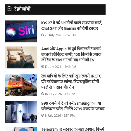
टेक्नोलॉजी
iOS 27 में नई Siri होगी पहले से ज्यादा स्मार्ट,
ChatGPT और Gemini को देगी टक्कर
25 July 2026 - 7:52 PM
Audi और Apple के पूर्व डिजाइनरों ने बनाई
लग्जरी इलेक्ट्रिक बग्गी, 100 किमी से ज्यादा
की रेंज के साथ आएगी यह अनोखी EV
19 July 2026 - 4:48 PM
रेल यात्रियों के लिए बड़ी खुशखबरी, IRCTC
की नई वेबसाइट लॉन्च, टिकट बुकिंग होगी
पहले से आसान और तेज
16 July 2026 - 1:45 PM
999 रुपये में रिजर्व करें Samsung का नया
फोल्डेबल फोन, मिलेंगे 2799 रुपये के फायदे
8 July 2026 - 5:54 PM
Telegram पर सरकार का बड़ा एक्शन, फिल्में