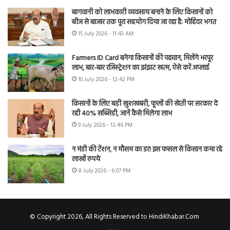
बागवानी को लाभकारी व्यवसाय बनाने के लिए किसानों को
बीज से बाजार तक पूरा सहयोग दिया जा रहा है: मोहिंदर भगत
15 July 2026 - 11:43 AM
Farmers ID Card बनेगा किसानों की पहचान, मिलेंगे भरपूर
लाभ, बार-बार रजिस्ट्रेशन का झंझट खत्म, ऐसे करें अप्लाई
10 July 2026 - 12:42 PM
किसानों के लिए बड़ी खुशखबरी, फूलों की खेती पर सरकार दे
रही 40% सब्सिडी, जानें कैसे मिलेगा लाभ
9 July 2026 - 12:46 PM
न मंडी की टेंशन, न मौसम का डर! इस फसल से किसान कमा रहे
लाखों रुपये
8 July 2026 - 6:07 PM
© Copyright 2026, All Rights Reserved to HindiKhabar.Com