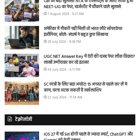
CBI का बड़ा खुलासा: NTA के एक्सपर्ट्स के जरिए लीक हुआ
NEET-UG का पेपर, चार्जशीट में चौंकाने वाले खुलासे
7 August 2026 - 9:21 AM
अमेरिका में नौकरी नहीं मिली तो भारत लौटे सॉफ्टवेयर
इंजीनियर, बोले- संघर्ष ने बहुत कुछ सिखाया
29 July 2026 - 8:00 PM
UGC NET Answer Key में देरी की वजह पेपर लीक विवाद?
लाखों उम्मीदवार कर रहे इंतजार
26 July 2026 - 6:11 PM
SC छात्रों के लिए बड़ा अपडेट! 15 अगस्त से पहले कर लें ये
काम, वरना अटक सकती है स्कॉलरशिप
22 July 2026 - 11:54 AM
टेक्नोलॉजी
iOS 27 में नई Siri होगी पहले से ज्यादा स्मार्ट, ChatGPT और