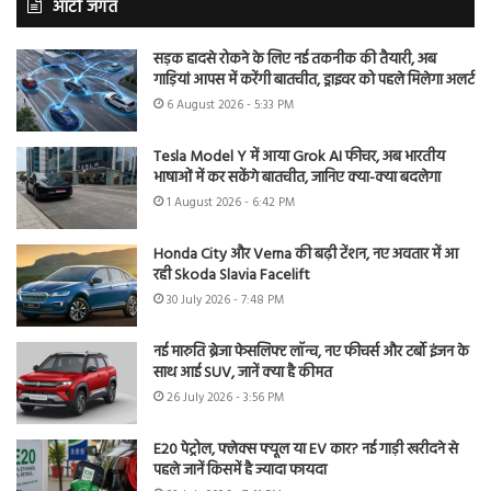
ऑटो जगत
सड़क हादसे रोकने के लिए नई तकनीक की तैयारी, अब
गाड़ियां आपस में करेंगी बातचीत, ड्राइवर को पहले मिलेगा अलर्ट
6 August 2026 - 5:33 PM
Tesla Model Y में आया Grok AI फीचर, अब भारतीय
भाषाओं में कर सकेंगे बातचीत, जानिए क्या-क्या बदलेगा
1 August 2026 - 6:42 PM
Honda City और Verna की बढ़ी टेंशन, नए अवतार में आ
रही Skoda Slavia Facelift
30 July 2026 - 7:48 PM
नई मारुति ब्रेजा फेसलिफ्ट लॉन्च, नए फीचर्स और टर्बो इंजन के
साथ आई SUV, जानें क्या है कीमत
26 July 2026 - 3:56 PM
E20 पेट्रोल, फ्लेक्स फ्यूल या EV कार? नई गाड़ी खरीदने से
पहले जानें किसमें है ज्यादा फायदा