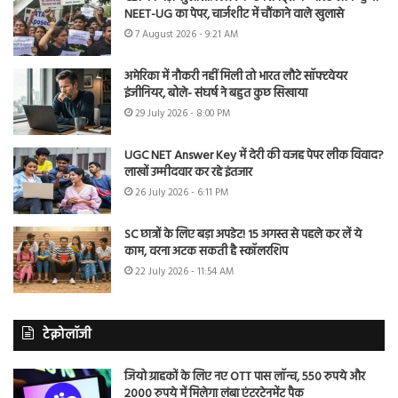
NEET-UG का पेपर, चार्जशीट में चौंकाने वाले खुलासे
7 August 2026 - 9:21 AM
अमेरिका में नौकरी नहीं मिली तो भारत लौटे सॉफ्टवेयर
इंजीनियर, बोले- संघर्ष ने बहुत कुछ सिखाया
29 July 2026 - 8:00 PM
UGC NET Answer Key में देरी की वजह पेपर लीक विवाद?
लाखों उम्मीदवार कर रहे इंतजार
26 July 2026 - 6:11 PM
SC छात्रों के लिए बड़ा अपडेट! 15 अगस्त से पहले कर लें ये
काम, वरना अटक सकती है स्कॉलरशिप
22 July 2026 - 11:54 AM
टेक्नोलॉजी
जियो ग्राहकों के लिए नए OTT पास लॉन्च, 550 रुपये और
2000 रुपये में मिलेगा लंबा एंटरटेनमेंट पैक