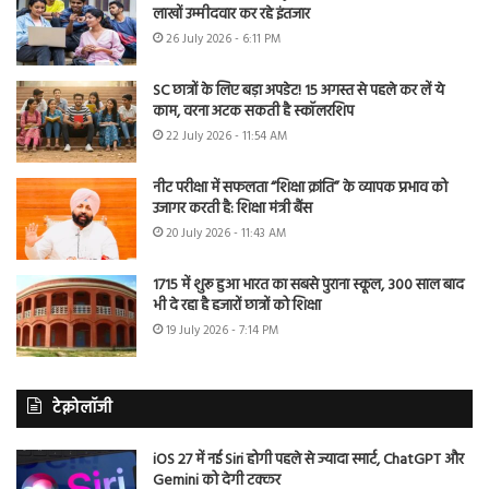
लाखों उम्मीदवार कर रहे इंतजार
26 July 2026 - 6:11 PM
SC छात्रों के लिए बड़ा अपडेट! 15 अगस्त से पहले कर लें ये
काम, वरना अटक सकती है स्कॉलरशिप
22 July 2026 - 11:54 AM
नीट परीक्षा में सफलता “शिक्षा क्रांति” के व्यापक प्रभाव को
उजागर करती है: शिक्षा मंत्री बैंस
20 July 2026 - 11:43 AM
1715 में शुरू हुआ भारत का सबसे पुराना स्कूल, 300 साल बाद
भी दे रहा है हजारों छात्रों को शिक्षा
19 July 2026 - 7:14 PM
टेक्नोलॉजी
iOS 27 में नई Siri होगी पहले से ज्यादा स्मार्ट, ChatGPT और
Gemini को देगी टक्कर