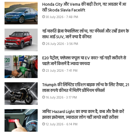
Honda City और Verna की बढ़ी टेंशन, नए अवतार में आ
रही Skoda Slavia Facelift
30 July 2026 - 7:48 PM
नई मारुति ब्रेजा फेसलिफ्ट लॉन्च, नए फीचर्स और टर्बो इंजन के
साथ आई SUV, जानें क्या है कीमत
26 July 2026 - 3:56 PM
E20 पेट्रोल, फ्लेक्स फ्यूल या EV कार? नई गाड़ी खरीदने से
पहले जानें किसमें है ज्यादा फायदा
23 July 2026 - 7:41 PM
Triumph की लिमिटेड एडिशन बाइक लॉन्च के लिए तैयार, 21
लाख रुपये कीमत में मिलेंगे प्रीमियम फीचर्स
16 July 2026 - 3:17 PM
जानिए Hazard Light का क्या काम है, कब और कैसे करें
इसका इस्तेमाल, ज्यादातर लोग नहीं जानते सही तरीका
12 July 2026 - 6:14 PM