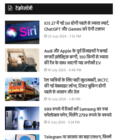
टेक्नोलॉजी
iOS 27 में नई Siri होगी पहले से ज्यादा स्मार्ट,
ChatGPT और Gemini को देगी टक्कर
25 July 2026 - 7:52 PM
Audi और Apple के पूर्व डिजाइनरों ने बनाई
लग्जरी इलेक्ट्रिक बग्गी, 100 किमी से ज्यादा
की रेंज के साथ आएगी यह अनोखी EV
19 July 2026 - 4:48 PM
रेल यात्रियों के लिए बड़ी खुशखबरी, IRCTC
की नई वेबसाइट लॉन्च, टिकट बुकिंग होगी
पहले से आसान और तेज
16 July 2026 - 1:45 PM
999 रुपये में रिजर्व करें Samsung का नया
फोल्डेबल फोन, मिलेंगे 2799 रुपये के फायदे
8 July 2026 - 5:54 PM
Telegram पर सरकार का बड़ा एक्शन, फिल्में