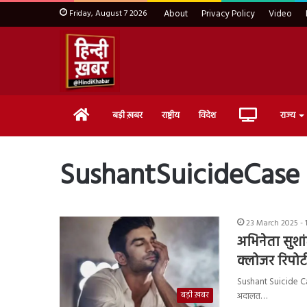
Friday, August 7 2026
About
Privacy Policy
Video
Home
Live
बड़ी ख़बर
राष्ट्रीय
विदेश
राज्य
TV
SushantSuicideCase
23 March 2025 -
अभिनेता सुशा
क्लोजर रिपोर्ट
Sushant Suicide Case
बड़ी ख़बर
अदालत…