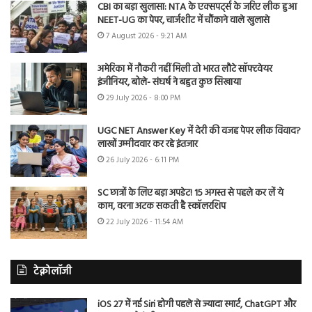
CBI का बड़ा खुलासा: NTA के एक्सपर्ट्स के जरिए लीक हुआ
NEET-UG का पेपर, चार्जशीट में चौंकाने वाले खुलासे
7 August 2026 - 9:21 AM
अमेरिका में नौकरी नहीं मिली तो भारत लौटे सॉफ्टवेयर
इंजीनियर, बोले- संघर्ष ने बहुत कुछ सिखाया
29 July 2026 - 8:00 PM
UGC NET Answer Key में देरी की वजह पेपर लीक विवाद?
लाखों उम्मीदवार कर रहे इंतजार
26 July 2026 - 6:11 PM
SC छात्रों के लिए बड़ा अपडेट! 15 अगस्त से पहले कर लें ये
काम, वरना अटक सकती है स्कॉलरशिप
22 July 2026 - 11:54 AM
टेक्नोलॉजी
iOS 27 में नई Siri होगी पहले से ज्यादा स्मार्ट, ChatGPT और