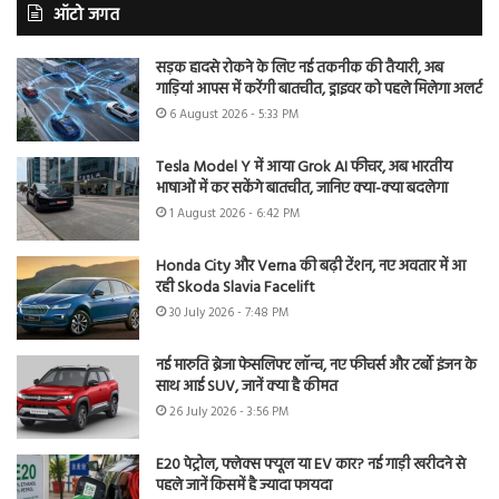
ऑटो जगत
सड़क हादसे रोकने के लिए नई तकनीक की तैयारी, अब
गाड़ियां आपस में करेंगी बातचीत, ड्राइवर को पहले मिलेगा अलर्ट
6 August 2026 - 5:33 PM
Tesla Model Y में आया Grok AI फीचर, अब भारतीय
भाषाओं में कर सकेंगे बातचीत, जानिए क्या-क्या बदलेगा
1 August 2026 - 6:42 PM
Honda City और Verna की बढ़ी टेंशन, नए अवतार में आ
रही Skoda Slavia Facelift
30 July 2026 - 7:48 PM
नई मारुति ब्रेजा फेसलिफ्ट लॉन्च, नए फीचर्स और टर्बो इंजन के
साथ आई SUV, जानें क्या है कीमत
26 July 2026 - 3:56 PM
E20 पेट्रोल, फ्लेक्स फ्यूल या EV कार? नई गाड़ी खरीदने से
पहले जानें किसमें है ज्यादा फायदा