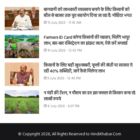
बागवानी को लाभकारी व्यवसाय बनाने के लिए किसानों को
बीज से बाजार तक पूरा सहयोग दिया जा रहा है: मोहिंदर भगत
15 July 2026 - 11:43 AM
Farmers ID Card बनेगा किसानों की पहचान, मिलेंगे भरपूर
लाभ, बार-बार रजिस्ट्रेशन का झंझट खत्म, ऐसे करें अप्लाई
10 July 2026 - 12:42 PM
किसानों के लिए बड़ी खुशखबरी, फूलों की खेती पर सरकार दे
रही 40% सब्सिडी, जानें कैसे मिलेगा लाभ
9 July 2026 - 12:46 PM
न मंडी की टेंशन, न मौसम का डर! इस फसल से किसान कमा रहे
लाखों रुपये
8 July 2026 - 6:07 PM
© Copyright 2026, All Rights Reserved to HindiKhabar.Com