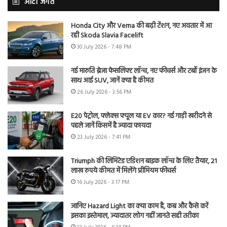
ऑटो जगत
Honda City और Verna की बढ़ी टेंशन, नए अवतार में आ
रही Skoda Slavia Facelift
30 July 2026 - 7:48 PM
नई मारुति ब्रेजा फेसलिफ्ट लॉन्च, नए फीचर्स और टर्बो इंजन के
साथ आई SUV, जानें क्या है कीमत
26 July 2026 - 3:56 PM
E20 पेट्रोल, फ्लेक्स फ्यूल या EV कार? नई गाड़ी खरीदने से
पहले जानें किसमें है ज्यादा फायदा
23 July 2026 - 7:41 PM
Triumph की लिमिटेड एडिशन बाइक लॉन्च के लिए तैयार, 21
लाख रुपये कीमत में मिलेंगे प्रीमियम फीचर्स
16 July 2026 - 3:17 PM
जानिए Hazard Light का क्या काम है, कब और कैसे करें
इसका इस्तेमाल, ज्यादातर लोग नहीं जानते सही तरीका