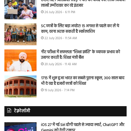
UGC NET Answer Key में देरी की वजह पेपर लीक विवाद?
लाखों उम्मीदवार कर रहे इंतजार
26 July 2026 - 6:11 PM
SC छात्रों के लिए बड़ा अपडेट! 15 अगस्त से पहले कर लें ये
काम, वरना अटक सकती है स्कॉलरशिप
22 July 2026 - 11:54 AM
नीट परीक्षा में सफलता “शिक्षा क्रांति” के व्यापक प्रभाव को
उजागर करती है: शिक्षा मंत्री बैंस
20 July 2026 - 11:43 AM
1715 में शुरू हुआ भारत का सबसे पुराना स्कूल, 300 साल बाद
भी दे रहा है हजारों छात्रों को शिक्षा
19 July 2026 - 7:14 PM
टेक्नोलॉजी
iOS 27 में नई Siri होगी पहले से ज्यादा स्मार्ट, ChatGPT और
Gemini को देगी टक्कर