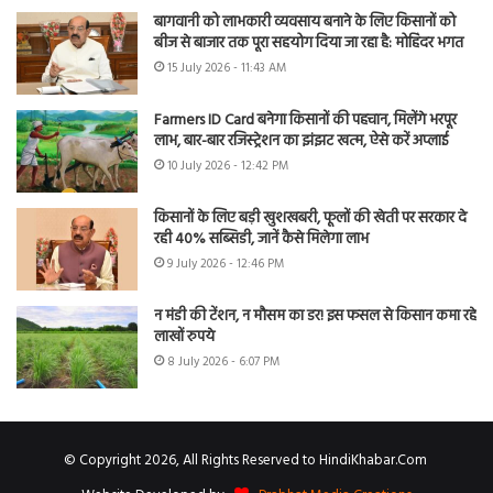
बागवानी को लाभकारी व्यवसाय बनाने के लिए किसानों को
बीज से बाजार तक पूरा सहयोग दिया जा रहा है: मोहिंदर भगत
15 July 2026 - 11:43 AM
Farmers ID Card बनेगा किसानों की पहचान, मिलेंगे भरपूर
लाभ, बार-बार रजिस्ट्रेशन का झंझट खत्म, ऐसे करें अप्लाई
10 July 2026 - 12:42 PM
किसानों के लिए बड़ी खुशखबरी, फूलों की खेती पर सरकार दे
रही 40% सब्सिडी, जानें कैसे मिलेगा लाभ
9 July 2026 - 12:46 PM
न मंडी की टेंशन, न मौसम का डर! इस फसल से किसान कमा रहे
लाखों रुपये
8 July 2026 - 6:07 PM
© Copyright 2026, All Rights Reserved to HindiKhabar.Com