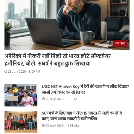
वायरल
अमेरिका में नौकरी नहीं मिली तो भारत लौटे सॉफ्टवेयर
इंजीनियर, बोले- संघर्ष ने बहुत कुछ सिखाया
29 July 2026 - 8:00 PM
UGC NET Answer Key में देरी की वजह पेपर लीक विवाद?
लाखों उम्मीदवार कर रहे इंतजार
26 July 2026 - 6:11 PM
SC छात्रों के लिए बड़ा अपडेट! 15 अगस्त से पहले कर लें ये
काम, वरना अटक सकती है स्कॉलरशिप
22 July 2026 - 11:54 AM