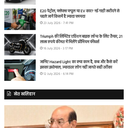
E20 पेट्रोल, फ्लेक्स फ्यूल या EV कार? नई गाड़ी खरीदने से
पहले जानें किसमें है ज्यादा फायदा
23 July 2026 - 7:41 PM
Triumph की लिमिटेड एडिशन बाइक लॉन्च के लिए तैयार, 21
लाख रुपये कीमत में मिलेंगे प्रीमियम फीचर्स
16 July 2026 - 3:17 PM
जानिए Hazard Light का क्या काम है, कब और कैसे करें
इसका इस्तेमाल, ज्यादातर लोग नहीं जानते सही तरीका
12 July 2026 - 6:14 PM
खेत खलिहान