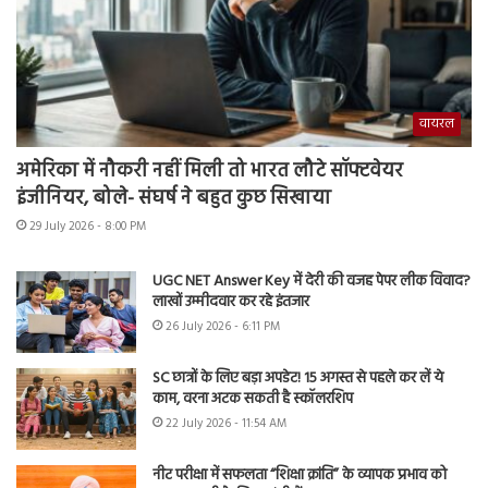
वायरल
अमेरिका में नौकरी नहीं मिली तो भारत लौटे सॉफ्टवेयर
इंजीनियर, बोले- संघर्ष ने बहुत कुछ सिखाया
29 July 2026 - 8:00 PM
UGC NET Answer Key में देरी की वजह पेपर लीक विवाद?
लाखों उम्मीदवार कर रहे इंतजार
26 July 2026 - 6:11 PM
SC छात्रों के लिए बड़ा अपडेट! 15 अगस्त से पहले कर लें ये
काम, वरना अटक सकती है स्कॉलरशिप
22 July 2026 - 11:54 AM
नीट परीक्षा में सफलता “शिक्षा क्रांति” के व्यापक प्रभाव को