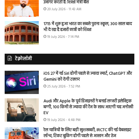
उजागर करती है: शिक्षा मंत्री बैंस
20 July 2026 - 11:43 AM
1715 में शुरू हुआ भारत का सबसे पुराना स्कूल, 300 साल बाद
भी दे रहा है हजारों छात्रों को शिक्षा
19 July 2026 - 7:14 PM
टेक्नोलॉजी
iOS 27 में नई Siri होगी पहले से ज्यादा स्मार्ट, ChatGPT और
Gemini को देगी टक्कर
25 July 2026 - 7:52 PM
Audi और Apple के पूर्व डिजाइनरों ने बनाई लग्जरी इलेक्ट्रिक
बग्गी, 100 किमी से ज्यादा की रेंज के साथ आएगी यह अनोखी
EV
19 July 2026 - 4:48 PM
रेल यात्रियों के लिए बड़ी खुशखबरी, IRCTC की नई वेबसाइट
लॉन्च, टिकट बुकिंग होगी पहले से आसान और तेज