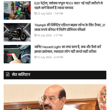
E20 पेट्रोल, फ्लेक्स फ्यूल या EV कार? नई गाड़ी खरीदने से
पहले जानें किसमें है ज्यादा फायदा
23 July 2026 - 7:41 PM
Triumph की लिमिटेड एडिशन बाइक लॉन्च के लिए तैयार, 21
लाख रुपये कीमत में मिलेंगे प्रीमियम फीचर्स
16 July 2026 - 3:17 PM
जानिए Hazard Light का क्या काम है, कब और कैसे करें
इसका इस्तेमाल, ज्यादातर लोग नहीं जानते सही तरीका
12 July 2026 - 6:14 PM
खेत खलिहान