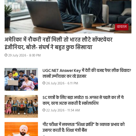
वायरल
अमेरिका में नौकरी नहीं मिली तो भारत लौटे सॉफ्टवेयर
इंजीनियर, बोले- संघर्ष ने बहुत कुछ सिखाया
29 July 2026 - 8:00 PM
UGC NET Answer Key में देरी की वजह पेपर लीक विवाद?
लाखों उम्मीदवार कर रहे इंतजार
26 July 2026 - 6:11 PM
SC छात्रों के लिए बड़ा अपडेट! 15 अगस्त से पहले कर लें ये
काम, वरना अटक सकती है स्कॉलरशिप
22 July 2026 - 11:54 AM
नीट परीक्षा में सफलता “शिक्षा क्रांति” के व्यापक प्रभाव को
उजागर करती है: शिक्षा मंत्री बैंस