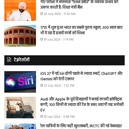
नीट परीक्षा में सफलता “शिक्षा क्रांति” के व्यापक प्रभाव को
उजागर करती है: शिक्षा मंत्री बैंस
20 July 2026 - 11:43 AM
1715 में शुरू हुआ भारत का सबसे पुराना स्कूल, 300 साल बाद
भी दे रहा है हजारों छात्रों को शिक्षा
19 July 2026 - 7:14 PM
टेक्नोलॉजी
iOS 27 में नई Siri होगी पहले से ज्यादा स्मार्ट, ChatGPT और
Gemini को देगी टक्कर
25 July 2026 - 7:52 PM
Audi और Apple के पूर्व डिजाइनरों ने बनाई लग्जरी इलेक्ट्रिक
बग्गी, 100 किमी से ज्यादा की रेंज के साथ आएगी यह अनोखी
EV
19 July 2026 - 4:48 PM
रेल यात्रियों के लिए बड़ी खुशखबरी, IRCTC की नई वेबसाइट