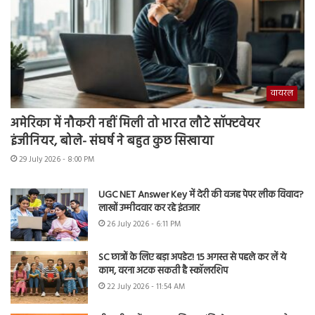
वायरल
अमेरिका में नौकरी नहीं मिली तो भारत लौटे सॉफ्टवेयर
इंजीनियर, बोले- संघर्ष ने बहुत कुछ सिखाया
29 July 2026 - 8:00 PM
UGC NET Answer Key में देरी की वजह पेपर लीक विवाद?
लाखों उम्मीदवार कर रहे इंतजार
26 July 2026 - 6:11 PM
SC छात्रों के लिए बड़ा अपडेट! 15 अगस्त से पहले कर लें ये
काम, वरना अटक सकती है स्कॉलरशिप
22 July 2026 - 11:54 AM