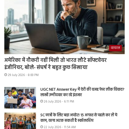
वायरल
अमेरिका में नौकरी नहीं मिली तो भारत लौटे सॉफ्टवेयर
इंजीनियर, बोले- संघर्ष ने बहुत कुछ सिखाया
29 July 2026 - 8:00 PM
UGC NET Answer Key में देरी की वजह पेपर लीक विवाद?
लाखों उम्मीदवार कर रहे इंतजार
26 July 2026 - 6:11 PM
SC छात्रों के लिए बड़ा अपडेट! 15 अगस्त से पहले कर लें ये
काम, वरना अटक सकती है स्कॉलरशिप
22 July 2026 - 11:54 AM