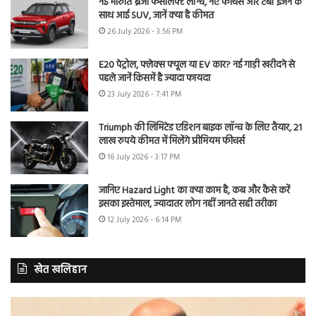
नई मारुति ब्रेजा फेसलिफ्ट लॉन्च, नए फीचर्स और टर्बो इंजन के
साथ आई SUV, जानें क्या है कीमत
26 July 2026 - 3:56 PM
E20 पेट्रोल, फ्लेक्स फ्यूल या EV कार? नई गाड़ी खरीदने से
पहले जानें किसमें है ज्यादा फायदा
23 July 2026 - 7:41 PM
Triumph की लिमिटेड एडिशन बाइक लॉन्च के लिए तैयार, 21
लाख रुपये कीमत में मिलेंगे प्रीमियम फीचर्स
16 July 2026 - 3:17 PM
जानिए Hazard Light का क्या काम है, कब और कैसे करें
इसका इस्तेमाल, ज्यादातर लोग नहीं जानते सही तरीका
12 July 2026 - 6:14 PM
खेत खलिहान