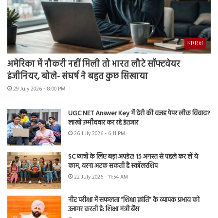
वायरल
अमेरिका में नौकरी नहीं मिली तो भारत लौटे सॉफ्टवेयर
इंजीनियर, बोले- संघर्ष ने बहुत कुछ सिखाया
29 July 2026 - 8:00 PM
UGC NET Answer Key में देरी की वजह पेपर लीक विवाद?
लाखों उम्मीदवार कर रहे इंतजार
26 July 2026 - 6:11 PM
SC छात्रों के लिए बड़ा अपडेट! 15 अगस्त से पहले कर लें ये
काम, वरना अटक सकती है स्कॉलरशिप
22 July 2026 - 11:54 AM
नीट परीक्षा में सफलता “शिक्षा क्रांति” के व्यापक प्रभाव को
उजागर करती है: शिक्षा मंत्री बैंस