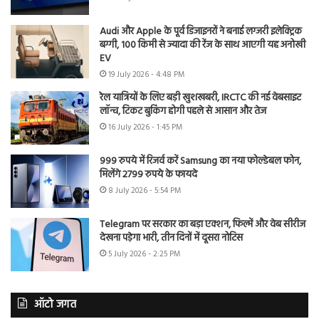
Audi और Apple के पूर्व डिजाइनरों ने बनाई लग्जरी इलेक्ट्रिक
बग्गी, 100 किमी से ज्यादा की रेंज के साथ आएगी यह अनोखी
EV
19 July 2026 - 4:48 PM
रेल यात्रियों के लिए बड़ी खुशखबरी, IRCTC की नई वेबसाइट
लॉन्च, टिकट बुकिंग होगी पहले से आसान और तेज
16 July 2026 - 1:45 PM
999 रुपये में रिजर्व करें Samsung का नया फोल्डेबल फोन,
मिलेंगे 2799 रुपये के फायदे
8 July 2026 - 5:54 PM
Telegram पर सरकार का बड़ा एक्शन, फिल्में और वेब सीरीज
देखना पड़ेगा भारी, तीन दिनों में दूसरा नोटिस
5 July 2026 - 2:25 PM
ऑटो जगत