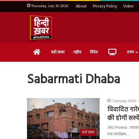
Thursday, July 30 2026
About
Privacy Policy
Video
Home
Live
बड़ी ख़बर
राष्ट्रीय
विदेश
राज्य
TV
Sabarmati Dhaba
7 January 2026 -
विवादित नारेब
की होगी सस्प
JNU Protest : जवाहर
बड़ी ख़बर
एक कार्यक्रम…