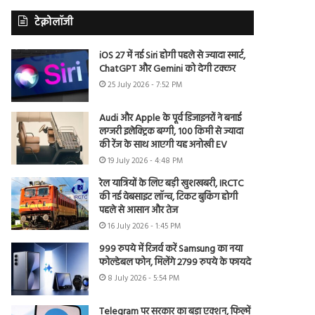
टेक्नोलॉजी
iOS 27 में नई Siri होगी पहले से ज्यादा स्मार्ट,
ChatGPT और Gemini को देगी टक्कर
25 July 2026 - 7:52 PM
Audi और Apple के पूर्व डिजाइनरों ने बनाई
लग्जरी इलेक्ट्रिक बग्गी, 100 किमी से ज्यादा
की रेंज के साथ आएगी यह अनोखी EV
19 July 2026 - 4:48 PM
रेल यात्रियों के लिए बड़ी खुशखबरी, IRCTC
की नई वेबसाइट लॉन्च, टिकट बुकिंग होगी
पहले से आसान और तेज
16 July 2026 - 1:45 PM
999 रुपये में रिजर्व करें Samsung का नया
फोल्डेबल फोन, मिलेंगे 2799 रुपये के फायदे
8 July 2026 - 5:54 PM
Telegram पर सरकार का बड़ा एक्शन, फिल्में