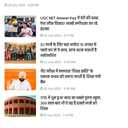
29 July 2026 - 8:00 PM
UGC NET Answer Key में देरी की वजह
पेपर लीक विवाद? लाखों उम्मीदवार कर रहे
इंतजार
26 July 2026 - 6:11 PM
SC छात्रों के लिए बड़ा अपडेट! 15 अगस्त से
पहले कर लें ये काम, वरना अटक सकती है
स्कॉलरशिप
22 July 2026 - 11:54 AM
नीट परीक्षा में सफलता “शिक्षा क्रांति” के
व्यापक प्रभाव को उजागर करती है: शिक्षा मंत्री
बैंस
20 July 2026 - 11:43 AM
1715 में शुरू हुआ भारत का सबसे पुराना स्कूल,
300 साल बाद भी दे रहा है हजारों छात्रों को
शिक्षा
19 July 2026 - 7:14 PM