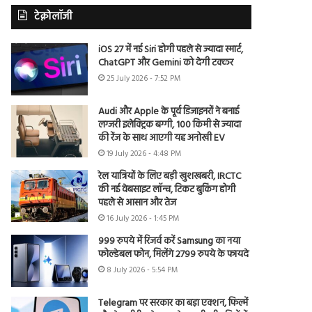
टेक्नोलॉजी
iOS 27 में नई Siri होगी पहले से ज्यादा स्मार्ट,
ChatGPT और Gemini को देगी टक्कर
25 July 2026 - 7:52 PM
Audi और Apple के पूर्व डिजाइनरों ने बनाई
लग्जरी इलेक्ट्रिक बग्गी, 100 किमी से ज्यादा
की रेंज के साथ आएगी यह अनोखी EV
19 July 2026 - 4:48 PM
रेल यात्रियों के लिए बड़ी खुशखबरी, IRCTC
की नई वेबसाइट लॉन्च, टिकट बुकिंग होगी
पहले से आसान और तेज
16 July 2026 - 1:45 PM
999 रुपये में रिजर्व करें Samsung का नया
फोल्डेबल फोन, मिलेंगे 2799 रुपये के फायदे
8 July 2026 - 5:54 PM
Telegram पर सरकार का बड़ा एक्शन, फिल्में