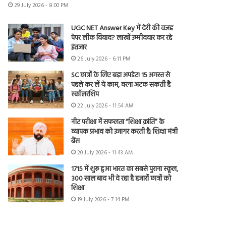
29 July 2026 - 8:00 PM
UGC NET Answer Key में देरी की वजह
पेपर लीक विवाद? लाखों उम्मीदवार कर रहे
इंतजार
26 July 2026 - 6:11 PM
SC छात्रों के लिए बड़ा अपडेट! 15 अगस्त से
पहले कर लें ये काम, वरना अटक सकती है
स्कॉलरशिप
22 July 2026 - 11:54 AM
नीट परीक्षा में सफलता “शिक्षा क्रांति” के
व्यापक प्रभाव को उजागर करती है: शिक्षा मंत्री
बैंस
20 July 2026 - 11:43 AM
1715 में शुरू हुआ भारत का सबसे पुराना स्कूल,
300 साल बाद भी दे रहा है हजारों छात्रों को
शिक्षा
19 July 2026 - 7:14 PM