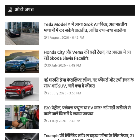
ऑटो जगत
Tesla Model Y में आया Grok AI फीचर, अब भारतीय
भाषाओं में कर सकेंगे बातचीत, जानिए क्या-क्या बदलेगा
1 August 2026 - 6:42 PM
Honda City और Verna की बढ़ी टेंशन, नए अवतार में आ
रही Skoda Slavia Facelift
30 July 2026 - 7:48 PM
नई मारुति ब्रेजा फेसलिफ्ट लॉन्च, नए फीचर्स और टर्बो इंजन के
साथ आई SUV, जानें क्या है कीमत
26 July 2026 - 3:56 PM
E20 पेट्रोल, फ्लेक्स फ्यूल या EV कार? नई गाड़ी खरीदने से
पहले जानें किसमें है ज्यादा फायदा
23 July 2026 - 7:41 PM
Triumph की लिमिटेड एडिशन बाइक लॉन्च के लिए तैयार, 21