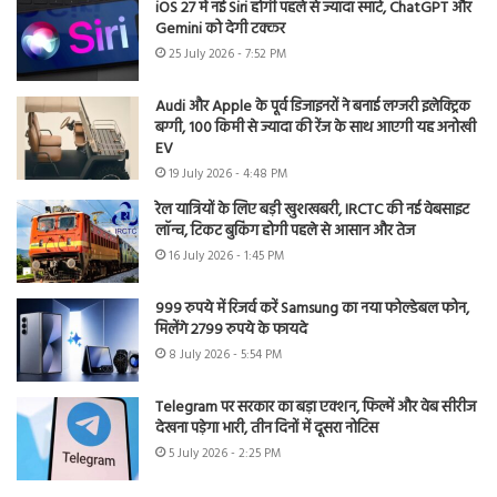
iOS 27 में नई Siri होगी पहले से ज्यादा स्मार्ट, ChatGPT और
Gemini को देगी टक्कर
25 July 2026 - 7:52 PM
Audi और Apple के पूर्व डिजाइनरों ने बनाई लग्जरी इलेक्ट्रिक
बग्गी, 100 किमी से ज्यादा की रेंज के साथ आएगी यह अनोखी
EV
19 July 2026 - 4:48 PM
रेल यात्रियों के लिए बड़ी खुशखबरी, IRCTC की नई वेबसाइट
लॉन्च, टिकट बुकिंग होगी पहले से आसान और तेज
16 July 2026 - 1:45 PM
999 रुपये में रिजर्व करें Samsung का नया फोल्डेबल फोन,
मिलेंगे 2799 रुपये के फायदे
8 July 2026 - 5:54 PM
Telegram पर सरकार का बड़ा एक्शन, फिल्में और वेब सीरीज
देखना पड़ेगा भारी, तीन दिनों में दूसरा नोटिस
5 July 2026 - 2:25 PM