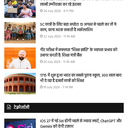
लाखों उम्मीदवार कर रहे इंतजार
26 July 2026 - 6:11 PM
SC छात्रों के लिए बड़ा अपडेट! 15 अगस्त से पहले कर लें ये
काम, वरना अटक सकती है स्कॉलरशिप
22 July 2026 - 11:54 AM
नीट परीक्षा में सफलता “शिक्षा क्रांति” के व्यापक प्रभाव को
उजागर करती है: शिक्षा मंत्री बैंस
20 July 2026 - 11:43 AM
1715 में शुरू हुआ भारत का सबसे पुराना स्कूल, 300 साल बाद
भी दे रहा है हजारों छात्रों को शिक्षा
19 July 2026 - 7:14 PM
टेक्नोलॉजी
iOS 27 में नई Siri होगी पहले से ज्यादा स्मार्ट, ChatGPT और
Gemini को देगी टक्कर