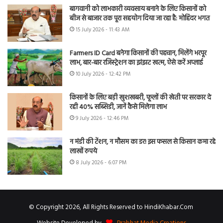
बागवानी को लाभकारी व्यवसाय बनाने के लिए किसानों को
बीज से बाजार तक पूरा सहयोग दिया जा रहा है: मोहिंदर भगत
15 July 2026 - 11:43 AM
Farmers ID Card बनेगा किसानों की पहचान, मिलेंगे भरपूर
लाभ, बार-बार रजिस्ट्रेशन का झंझट खत्म, ऐसे करें अप्लाई
10 July 2026 - 12:42 PM
किसानों के लिए बड़ी खुशखबरी, फूलों की खेती पर सरकार दे
रही 40% सब्सिडी, जानें कैसे मिलेगा लाभ
9 July 2026 - 12:46 PM
न मंडी की टेंशन, न मौसम का डर! इस फसल से किसान कमा रहे
लाखों रुपये
8 July 2026 - 6:07 PM
© Copyright 2026, All Rights Reserved to HindiKhabar.Com