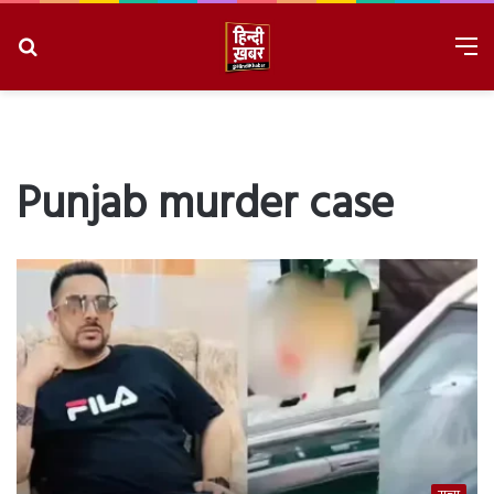
Search
M
for
8/6/2026, 8:59:39 PM
Punjab murder case