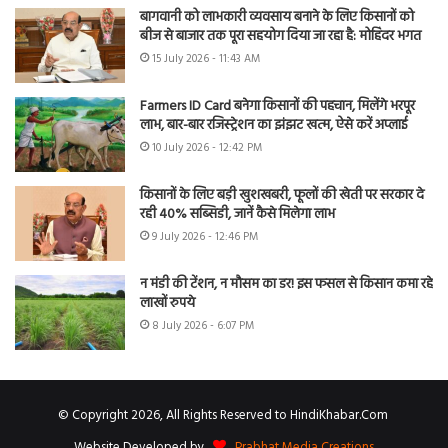
बागवानी को लाभकारी व्यवसाय बनाने के लिए किसानों को
बीज से बाजार तक पूरा सहयोग दिया जा रहा है: मोहिंदर भगत
15 July 2026 - 11:43 AM
Farmers ID Card बनेगा किसानों की पहचान, मिलेंगे भरपूर
लाभ, बार-बार रजिस्ट्रेशन का झंझट खत्म, ऐसे करें अप्लाई
10 July 2026 - 12:42 PM
किसानों के लिए बड़ी खुशखबरी, फूलों की खेती पर सरकार दे
रही 40% सब्सिडी, जानें कैसे मिलेगा लाभ
9 July 2026 - 12:46 PM
न मंडी की टेंशन, न मौसम का डर! इस फसल से किसान कमा रहे
लाखों रुपये
8 July 2026 - 6:07 PM
© Copyright 2026, All Rights Reserved to HindiKhabar.Com
Website Developed by
Prabhat Media Creations